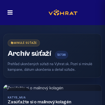
📚
MINULÉ SÚŤAŽE
Archív súťaží
13736
Prehľad ukončených súťaží na Vyhrat.sk. Pozri si minulé
kampane, dátum ukončenia a detail súťaže.
Archív
KATYB_MUA
Zasúťažte si o malinový kolagén