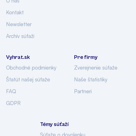
O nás
Kontakt
Newsletter
Archív súťaží
Vyhrat.sk
Pre firmy
Obchodné podmienky
Zverejnenie súťaže
Štatút našej súťaže
Naše štatistiky
FAQ
Partneri
GDPR
Témy súťaží
Súťaže o dovolenku