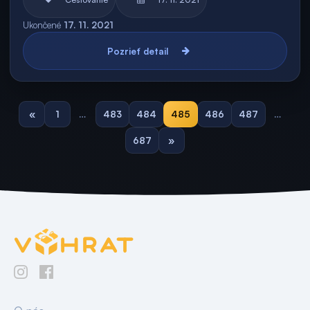
Ukončené
17. 11. 2021
Pozrieť detail
«
1
…
483
484
485
486
487
…
687
»