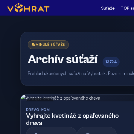
Súťaže
TOP s
📚
MINULÉ SÚŤAŽE
Archív súťaží
13724
Prehľad ukončených súťaží na Vyhrat.sk. Pozri si min
Archív
DREVO-KOM
Vyhrajte kvetináč z opaľovaného
dreva