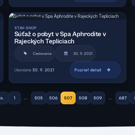
Archív
STAV-SHOP
Súťaž o pobyt v Spa Aphrodite v
Rajeckých Tepliciach
Cestovanie
30. 9. 2021
Ukončené
30. 9. 2021
Pozrieť detail
1
…
505
506
507
508
509
…
687
h.