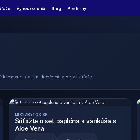
úťaže
Vyhodnotenia
Blog
Pre firmy
ulé kampane, dátum ukončenia a detail súťaže.
Archív
MIXNÁBYTOK.SK
Súťažte o set paplóna a vankúša s
Aloe Vera