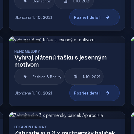
Domácnosť
1. 10. 2021
Ukončené
1. 10. 2021
Pozrieť detail
Archív
HENDMEJDKY
Vyhraj plátenú tašku s jesenným
motívom
Fashion & Beauty
1. 10. 2021
Ukončené
1. 10. 2021
Pozrieť detail
Archív
LEKÁREŇ DR.MAX
Zahrajte si o 3 x partnerský balíček