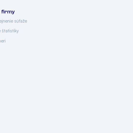
 firmy
ejnenie súťaže
 štatistiky
neri