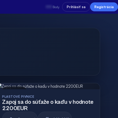
???
Prihlásiť sa
Registrácia
Body
Archív
PLASTOVÉ PIVNICE
Zapoj sa do súťaže o kaďu v hodnote
2200EUR