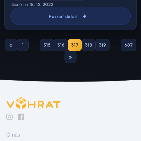
Ukončené
18. 12. 2022
Pozrieť detail
«
1
…
315
316
317
318
319
…
687
»
O nás