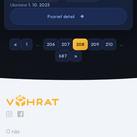
Ukončené
1. 10. 2023
Pozrieť detail
«
1
…
206
207
208
209
210
…
687
»
O nás