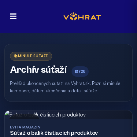
📚
MINULÉ SÚŤAŽE
Archív súťaží
13728
Prehľad ukončených súťaží na Vyhrat.sk. Pozri si minulé
kampane, dátum ukončenia a detail súťaže.
Archív
EVITA MAGAZÍN
Súťaž o balík čistiacich produktov