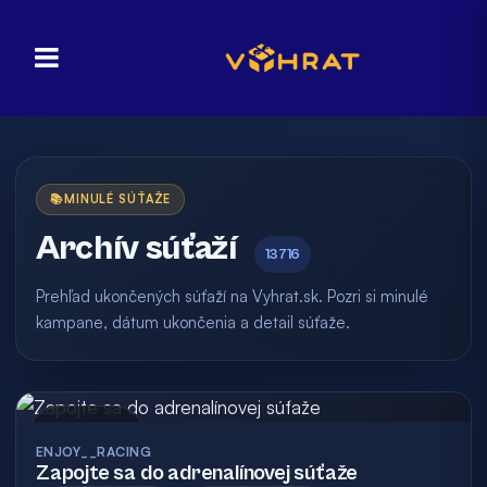
📚
MINULÉ SÚŤAŽE
Archív súťaží
13716
Prehľad ukončených súťaží na Vyhrat.sk. Pozri si minulé
kampane, dátum ukončenia a detail súťaže.
Archív
ENJOY__RACING
Zapojte sa do adrenalínovej súťaže