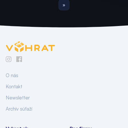
»
O nás
Kontakt
Newsletter
Archív súťaží