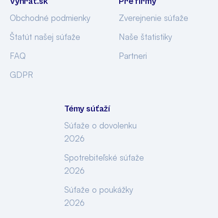
Vyhrat.sk
Pre firmy
Obchodné podmienky
Zverejnenie súťaže
Štatút našej súťaže
Naše štatistiky
FAQ
Partneri
GDPR
Témy súťaží
Súťaže o dovolenku
2026
Spotrebiteľské súťaže
2026
Súťaže o poukážky
2026