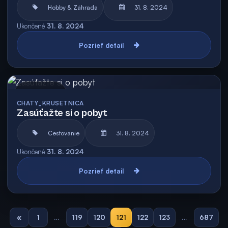
Hobby & Záhrada
31. 8. 2024
Ukončené
31. 8. 2024
Pozrieť detail
Archív
CHATY_KRUSETNICA
Zasúťažte si o pobyt
Cestovanie
31. 8. 2024
Ukončené
31. 8. 2024
Pozrieť detail
«
1
…
119
120
121
122
123
…
687