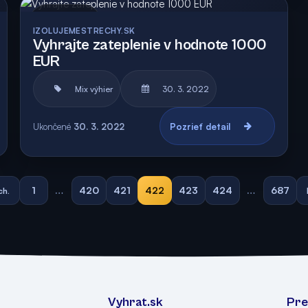
Archív
Vyhodnotená
IZOLUJEMESTRECHY.SK
Vyhrajte zateplenie v hodnote 1000
EUR
Mix výhier
30. 3. 2022
Ukončené
30. 3. 2022
Pozrieť detail
1
…
420
421
422
423
424
…
687
ch.
Vyhrat.sk
Pre