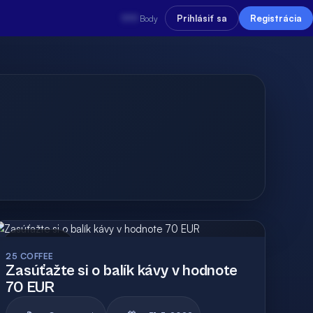
???
Prihlásiť sa
Registrácia
Body
Archív
Vyhodnotená
25 COFFEE
Zasúťažte si o balík kávy v hodnote
70 EUR