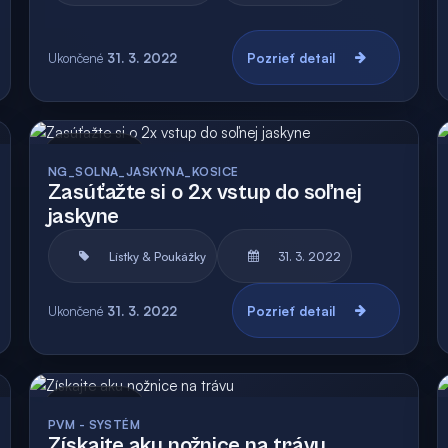
Ukončené
31. 3. 2022
Pozrieť detail
Archív
NG_SOLNA_JASKYNA_KOSICE
Zasúťažte si o 2x vstup do soľnej
jaskyne
Lístky & Poukážky
31. 3. 2022
Ukončené
31. 3. 2022
Pozrieť detail
Archív
Vyhodnotená
PVM - SYSTÉM
Získajte aku nožnice na trávu