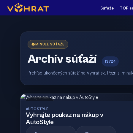
Súťaže
TOP s
📚
MINULÉ SÚŤAŽE
Archív súťaží
13724
Prehľad ukončených súťaží na Vyhrat.sk. Pozri si min
Archív
AUTOSTYLE
Vyhrajte poukaz na nákup v
AutoStyle