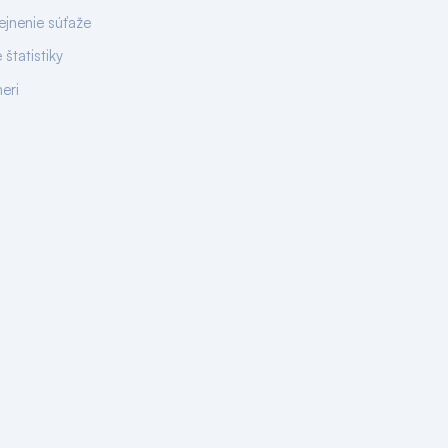
ejnenie súťaže
 štatistiky
neri