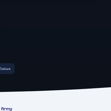
»
Ďalšia
 firmy