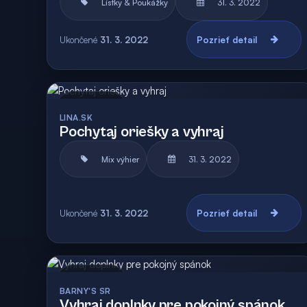
Lístky & Poukážky
31. 3. 2022
Ukončené
31. 3. 2022
Pozrieť detail
Archív
Vyhodnotená
LINA.SK
Pochytaj oriešky a vyhraj
Mix výhier
31. 3. 2022
Ukončené
31. 3. 2022
Pozrieť detail
Archív
Vyhodnotená
BARNY'S SR
Vyhraj doplnky pre pokojný spánok