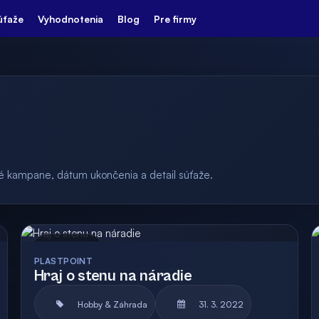
úťaže
Vyhodnotenia
Blog
Pre firmy
ulé kampane, dátum ukončenia a detail súťaže.
Archív
PLASTPOINT
Hraj o stenu na náradie
Hobby & Záhrada
31. 3. 2022