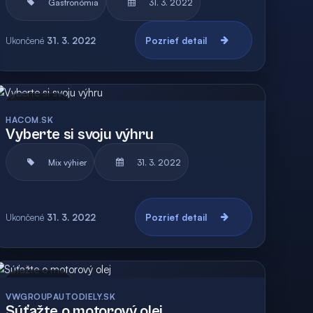
Gastronómia
31. 3. 2022
Ukončené
31. 3. 2022
Pozrieť detail
Archív
Vyhodnotená
HACOM.SK
Vyberte si svoju výhru
Mix výhier
31. 3. 2022
Ukončené
31. 3. 2022
Pozrieť detail
Archív
Vyhodnotená
VWGROUPAUTODIELY.SK
Súťažte o motorový olej