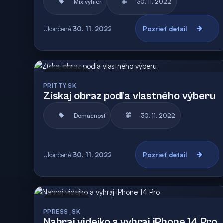
Mix výhier
30. 11. 2022
Ukončené
30. 11. 2022
Pozrieť detail
Archív
PRITTY.SK
Získaj obraz podľa vlastného výberu
Domácnosť
30. 11. 2022
Ukončené
30. 11. 2022
Pozrieť detail
Archív
PPRESS_SK
Nahraj videjko a vyhraj iPhone 14 Pro