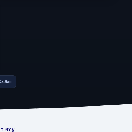
»
Ďalšia
 firmy