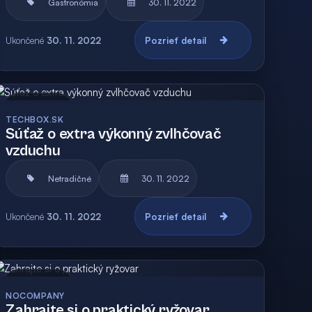
Gastronómia
30. 11. 2022
Ukončené
30. 11. 2022
Pozrieť detail
Archív
TECHBOX.SK
Súťaž o extra výkonný zvlhčovač
vzduchu
Netradičné
30. 11. 2022
Ukončené
30. 11. 2022
Pozrieť detail
Archív
NOCOMPANY
Zahrajte si o praktický ryžovar