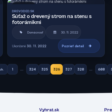
Archív
DREVODED.SK
Súťaž o drevený strom na stenu s
fotorámikmi
Domácnosť
30. 11. 2022
Ukončené
30. 11. 2022
Pozrieť detail
1
…
324
325
326
327
328
…
688
ch.
Vyhrat.sk
Pre