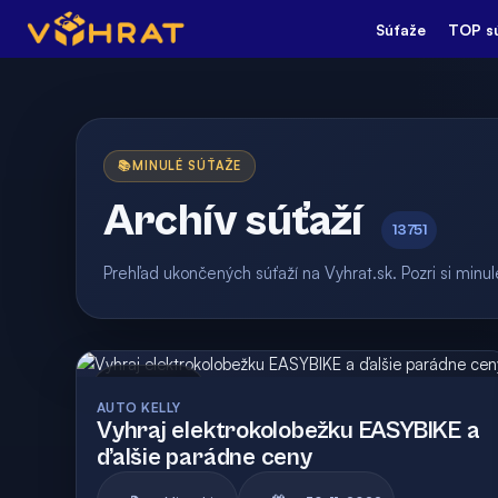
Súťaže
TOP s
📚
MINULÉ SÚŤAŽE
Archív súťaží
13751
Prehľad ukončených súťaží na Vyhrat.sk. Pozri si min
Archív
AUTO KELLY
Vyhraj elektrokolobežku EASYBIKE a
ďalšie parádne ceny