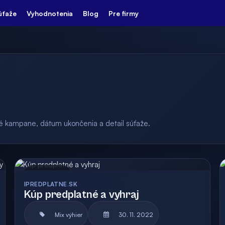
úťaže
Vyhodnotenia
Blog
Pre firmy
ulé kampane, dátum ukončenia a detail súťaže.
Archív
IPREDPLATNE.SK
Kúp predplatné a vyhraj
Mix výhier
30. 11. 2022