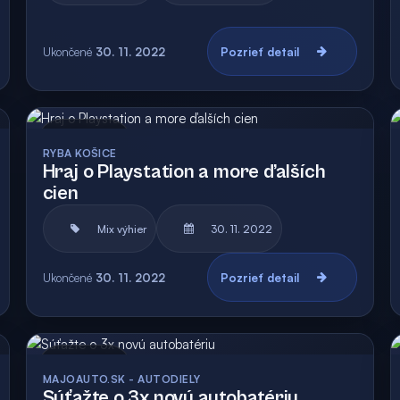
Ukončené
30. 11. 2022
Pozrieť detail
Archív
RYBA KOŠICE
Hraj o Playstation a more ďalších
cien
Mix výhier
30. 11. 2022
Ukončené
30. 11. 2022
Pozrieť detail
Archív
MAJOAUTO.SK - AUTODIELY
Súťažte o 3x novú autobatériu