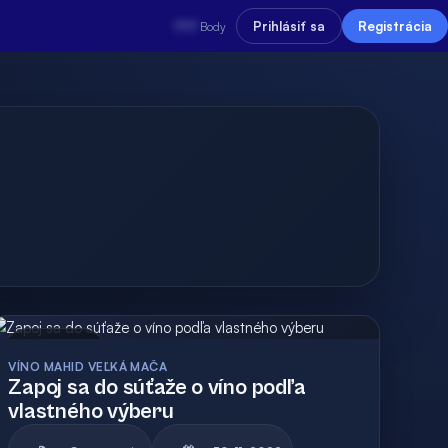
???
Prihlásiť sa
Registrácia
Body
Archív
VÍNO MAHID VEĽKÁ MAČA
Zapoj sa do súťaže o víno podľa
vlastného výberu