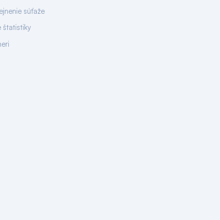
ejnenie súťaže
 štatistiky
neri