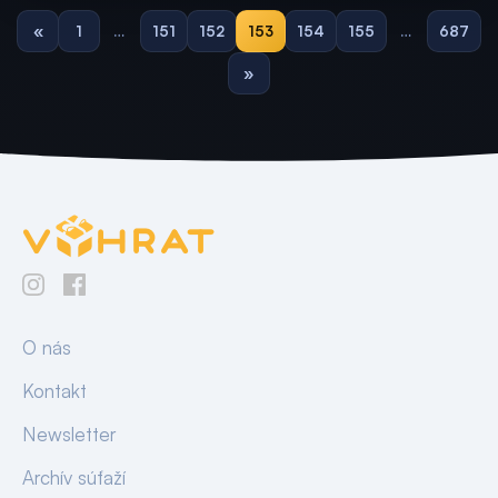
«
1
…
151
152
153
154
155
…
687
»
O nás
Kontakt
Newsletter
Archív súťaží