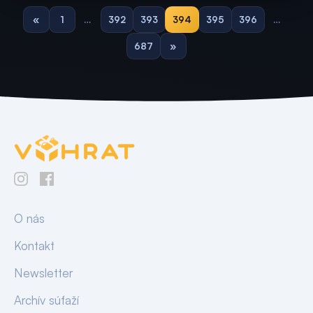
«
1
…
392
393
394
395
396
…
687
»
O nás
Kontakt
Newsletter
Archív súťaží