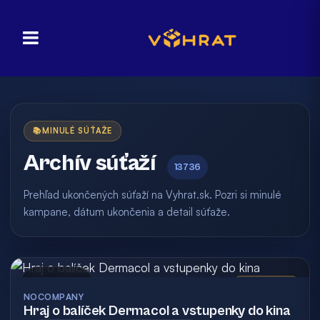
📚
MINULÉ SÚŤAŽE
Archív súťaží
13736
Prehľad ukončených súťaží na Vyhrat.sk. Pozri si minulé
kampane, dátum ukončenia a detail súťaže.
Archív
Vyhodnotená
NOCOMPANY
Hraj o balíček Dermacol a vstupenky do kina