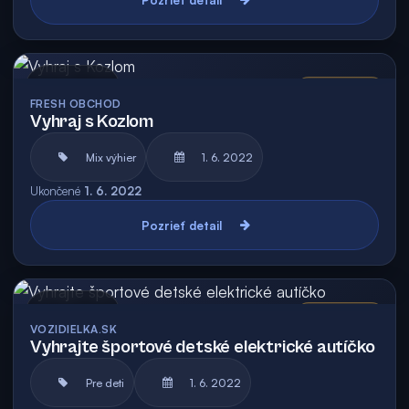
Archív
Vyhodnotená
FRESH OBCHOD
Vyhraj s Kozlom
Mix výhier
1. 6. 2022
Ukončené
1. 6. 2022
Pozrieť detail
Archív
Vyhodnotená
VOZIDIELKA.SK
Vyhrajte športové detské elektrické autíčko
Pre deti
1. 6. 2022