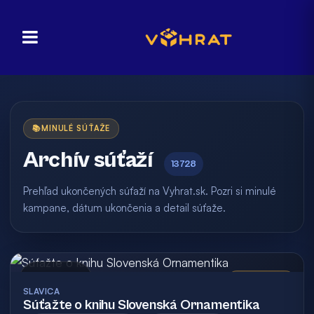
📚
MINULÉ SÚŤAŽE
Archív súťaží
13728
Prehľad ukončených súťaží na Vyhrat.sk. Pozri si minulé
kampane, dátum ukončenia a detail súťaže.
Archív
Vyhodnotená
SLAVICA
Súťažte o knihu Slovenská Ornamentika