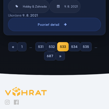
Hobby & Záhrada
9. 8. 2021
Ukončené
9. 8. 2021
Pozrieť detail
«
1
…
531
532
533
534
535
…
687
»