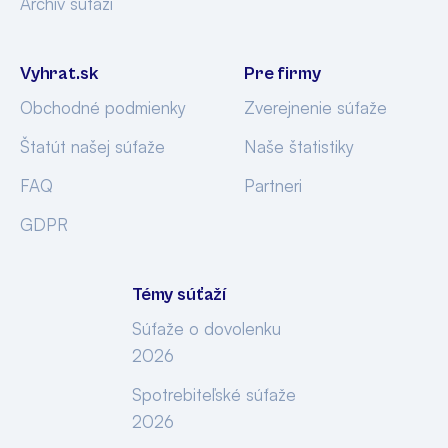
Archív súťaží
Vyhrat.sk
Pre firmy
Obchodné podmienky
Zverejnenie súťaže
Štatút našej súťaže
Naše štatistiky
FAQ
Partneri
GDPR
Témy súťaží
Súťaže o dovolenku
2026
Spotrebiteľské súťaže
2026