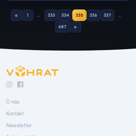
«
1
…
333
334
335
336
337
…
687
»
O nás
Kontakt
Newsletter