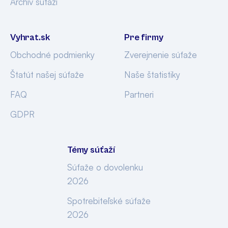
Archív súťaží
Vyhrat.sk
Pre firmy
Obchodné podmienky
Zverejnenie súťaže
Štatút našej súťaže
Naše štatistiky
FAQ
Partneri
GDPR
Témy súťaží
Súťaže o dovolenku
2026
Spotrebiteľské súťaže
2026