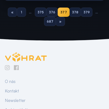
«
1
…
375
376
377
378
379
…
687
»
O nás
Kontakt
Newsletter