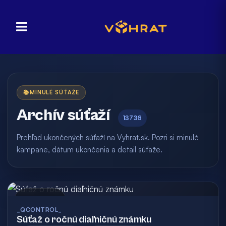
📚
MINULÉ SÚŤAŽE
Archív súťaží
13736
Prehľad ukončených súťaží na Vyhrat.sk. Pozri si minulé
kampane, dátum ukončenia a detail súťaže.
Archív
_QCONTROL_
Súťaž o ročnú diaľničnú známku