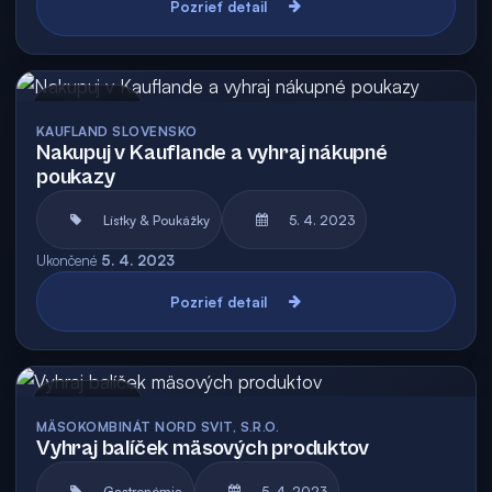
Pozrieť detail
Archív
KAUFLAND SLOVENSKO
Nakupuj v Kauflande a vyhraj nákupné
poukazy
Lístky & Poukážky
5. 4. 2023
Ukončené
5. 4. 2023
Pozrieť detail
Archív
MÄSOKOMBINÁT NORD SVIT, S.R.O.
Vyhraj balíček mäsových produktov
Gastronómia
5. 4. 2023