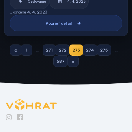
Cestovanie
4. 4. 2023
Ukončené
4. 4. 2023
Pozrieť detail
«
1
…
271
272
273
274
275
…
687
»