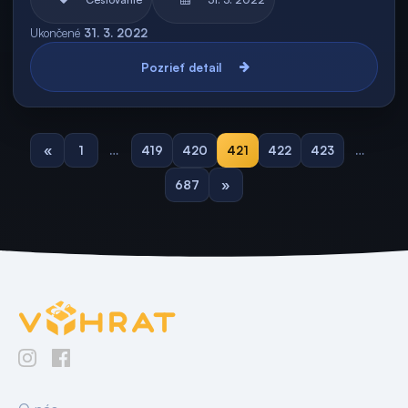
Ukončené
31. 3. 2022
Pozrieť detail
«
1
…
419
420
421
422
423
…
687
»