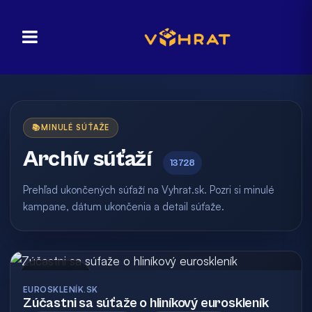
📚
MINULÉ SÚŤAŽE
Archív súťaží
13728
Prehľad ukončených súťaží na Vyhrat.sk. Pozri si minulé
kampane, dátum ukončenia a detail súťaže.
Archív
EUROSKLENÍK.SK
Zúčastni sa súťaže o hliníkový euroskleník