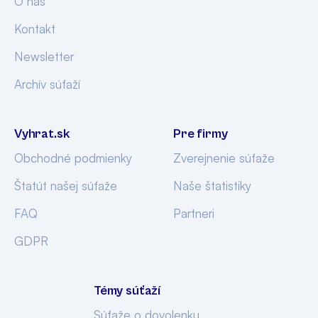
O nás
Kontakt
Newsletter
Archív súťaží
Vyhrat.sk
Pre firmy
Obchodné podmienky
Zverejnenie súťaže
Štatút našej súťaže
Naše štatistiky
FAQ
Partneri
GDPR
Témy súťaží
Súťaže o dovolenku