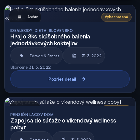
Archív
Vyhodnotená
IDEALBODY_DIETA_SLOVENSKO
Hraj o 3ks skúšobného balenia
jednodávkových koktejlov
Zdravie & Fitness
31. 3. 2022
Ukončené
31. 3. 2022
Pozrieť detail
Archív
Vyhodnotená
PENZIÓN LACOV DOM
Zapoj sa do súťaže o víkendový wellness
pobyt
Cestovanie
31. 3. 2022