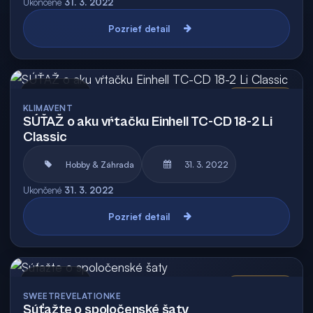
Ukončené
31. 3. 2022
Pozrieť detail
Archív
Vyhodnotená
KLIMAVENT
SÚŤAŽ o aku vŕtačku Einhell TC-CD 18-2 Li
Classic
Hobby & Záhrada
31. 3. 2022
Ukončené
31. 3. 2022
Pozrieť detail
Archív
Vyhodnotená
SWEETREVELATIONKE
Súťažte o spoločenské šaty