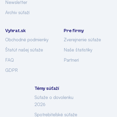
Newsletter
Archív súťaží
Vyhrat.sk
Pre firmy
Obchodné podmienky
Zverejnenie súťaže
Štatút našej súťaže
Naše štatistiky
FAQ
Partneri
GDPR
Témy súťaží
Súťaže o dovolenku
2026
Spotrebiteľské súťaže