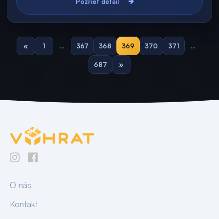
Pozrieť detail
«
1
…
367
368
369
370
371
…
687
»
O nás
Kontakt