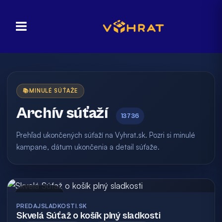
📚
MINULÉ SÚŤAŽE
Archív súťaží
13736
Prehľad ukončených súťaží na Vyhrat.sk. Pozri si minulé
kampane, dátum ukončenia a detail súťaže.
Archív
PREDAJSLADKOSTI.SK
Skvelá Súťaž o košík plný sladkosti