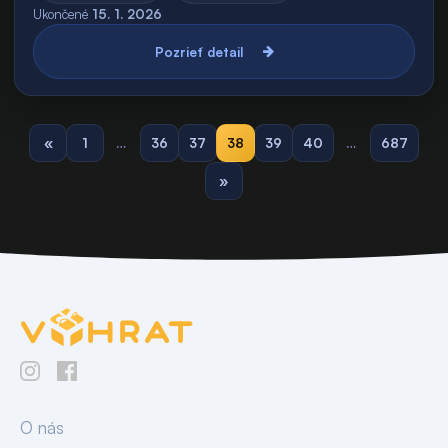
Ukončené
15. 1. 2026
Pozrieť detail
«
1
…
36
37
38
39
40
…
687
»
O nás