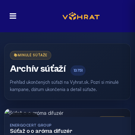
📚
MINULÉ SÚŤAŽE
Archív súťaží
13751
Prehľad ukončených súťaží na Vyhrat.sk. Pozri si minulé
kampane, dátum ukončenia a detail súťaže.
Archív
Vyhodnotená
ENERGOCERT GROUP
Súťaž o o aróma difuzér