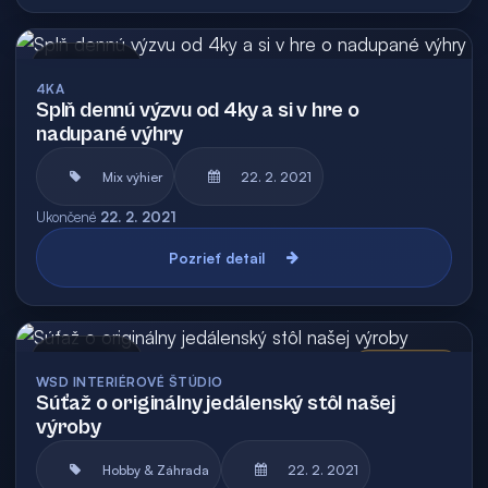
Archív
4KA
Splň dennú výzvu od 4ky a si v hre o
nadupané výhry
Mix výhier
22. 2. 2021
Ukončené
22. 2. 2021
Pozrieť detail
Archív
Vyhodnotená
WSD INTERIÉROVÉ ŠTÚDIO
Súťaž o originálny jedálenský stôl našej
výroby
Hobby & Záhrada
22. 2. 2021