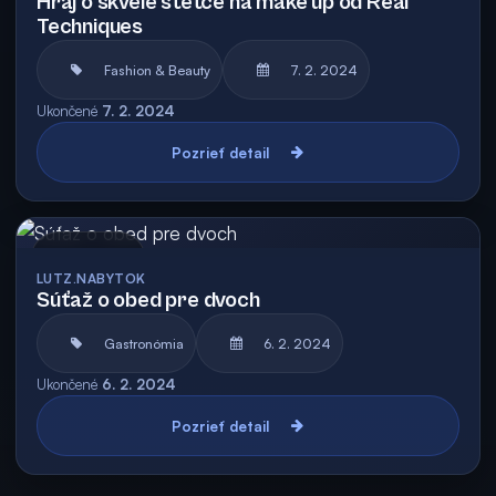
Hraj o skvelé štetce na make up od Real
Techniques
Fashion & Beauty
7. 2. 2024
Ukončené
7. 2. 2024
Pozrieť detail
Archív
LUTZ.NABYTOK
Súťaž o obed pre dvoch
Gastronómia
6. 2. 2024
Ukončené
6. 2. 2024
Pozrieť detail