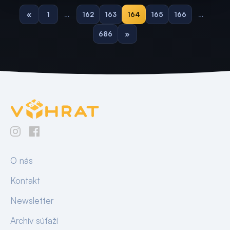
«
1
…
162
163
164
165
166
…
686
»
O nás
Kontakt
Newsletter
Archív súťaží