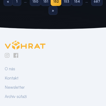
«
1
…
150
151
152
153
154
…
687
»
O nás
Kontakt
Newsletter
Archív súťaží