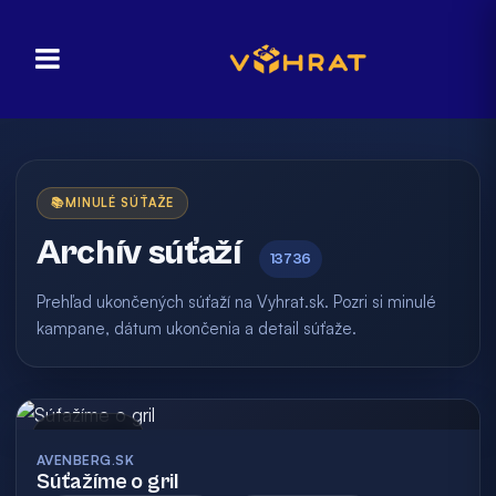
📚
MINULÉ SÚŤAŽE
Archív súťaží
13736
Prehľad ukončených súťaží na Vyhrat.sk. Pozri si minulé
kampane, dátum ukončenia a detail súťaže.
Archív
AVENBERG.SK
Súťažíme o gril