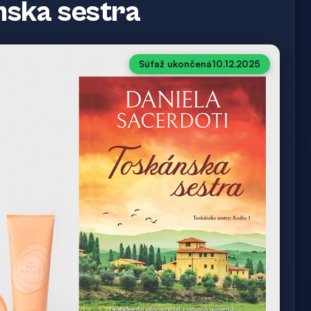
nska sestra
Súťaž ukončená
10.12.2025