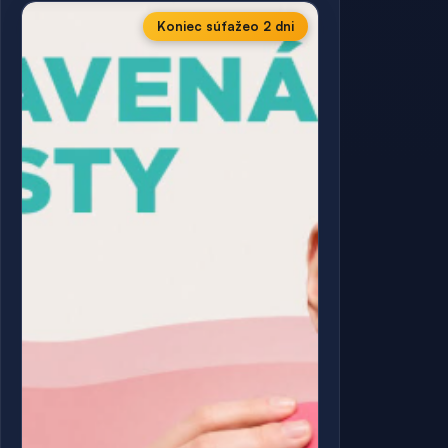
Koniec súťaže
o 2 dni