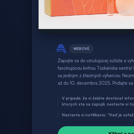
WEBOVÉ
Zapojte sa do vzrušujúcej súťaže a vyh
fascinujúcou knihou Toskánska sestra! 
sa jedným z šťastných výhercov. Nezme
až do 10. decembra 2025. Pridajte sa k
V prípade, že si želáte dostávať inf
ktorých ste sa zapojili, nastavte si t
Nastavte si notifikáciu: "Keď je súť
Klikni a p