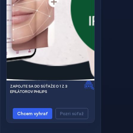
ZAPOJTE SA DO SÚŤAŽE O 1 Z 3
EPILÁTOROV PHILIPS
Chcem vyhrať
Pozri súťaž