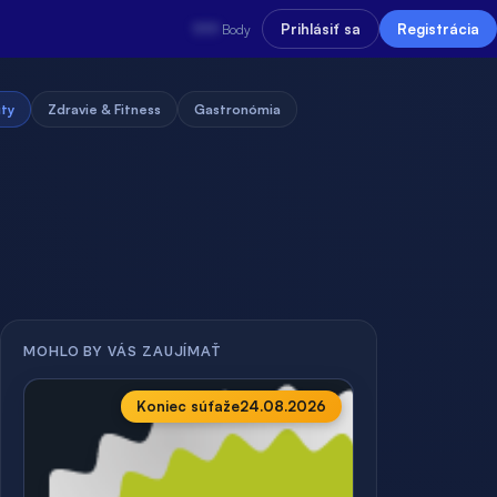
???
Prihlásiť sa
Registrácia
Body
uty
Zdravie & Fitness
Gastronómia
MOHLO BY VÁS ZAUJÍMAŤ
Koniec súťaže
24.08.2026