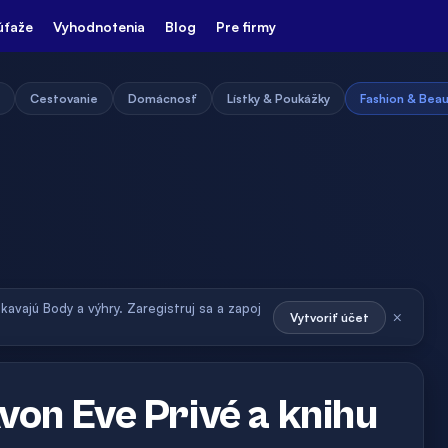
úťaže
Vyhodnotenia
Blog
Pre firmy
Cestovanie
Domácnosť
Lístky & Poukážky
Fashion & Bea
skavajú Body a výhry. Zaregistruj sa a zapoj
×
Vytvoriť účet
von Eve Privé a knihu