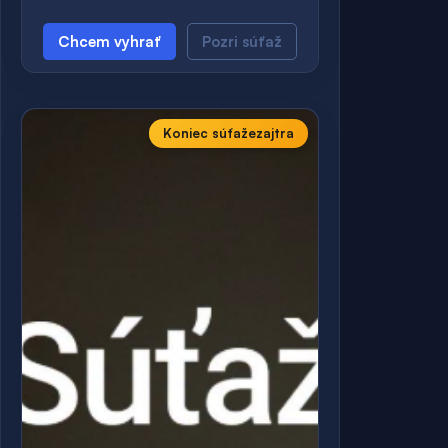
Chcem vyhrať
Pozri súťaž
Koniec súťaže
zajtra