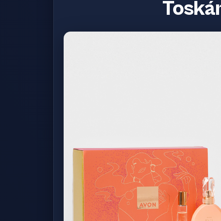
Toská