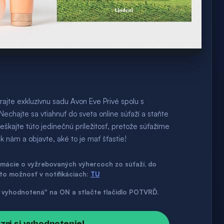
rajte exkluzívnu sadu Avon Eve Privé spolu s
Nechajte sa vtiahnuť do sveta online súťaží a staňte
škajte túto jedinečnú príležitosť, pretože súťažíme
 nám a objavte, aké to je mať šťastie!
ormácie o vyžrebovaných výhercoch zo súťaží, do
úto možnosť v notifikáciach:
TU
až vyhodnotená" na ON a stlačte tlačidlo POTVRĎ.
ozri si vyhodnotenie!