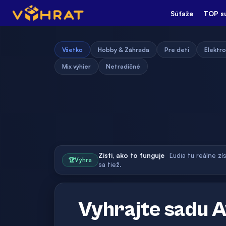
Súťaže
TOP s
Všetko
Hobby & Záhrada
Pre deti
Elektro
Mix výhier
Netradičné
Zisti, ako to funguje
Ľudia tu reálne zí
🏆
Výhra
sa tiež.
Vyhrajte sadu A