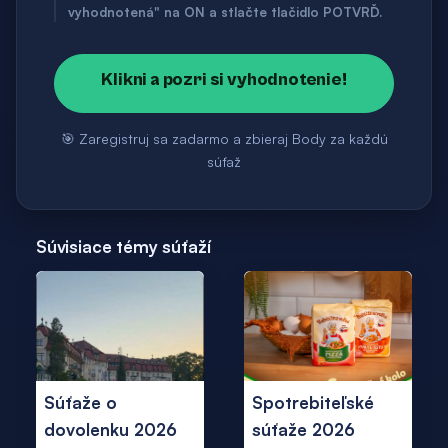
vyhodnotená" na ON a stlačte tlačidlo POTVRĎ.
Klikni a pozri si vyhodnotenie!
🎯 Zaregistruj sa zadarmo a zbieraj Body za každú
súťaž
Súvisiace témy súťaží
Súťaže o
Spotrebiteľské
dovolenku 2026
súťaže 2026