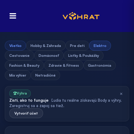
Všetko
Hobby & Záhrada
Pre deti
Elektro
Cestovanie
Domácnosť
Lístky & Poukážky
Fashion & Beauty
Zdravie & Fitness
Gastronómia
Mix výhier
Netradičné
×
🏆
Výhra
Zisti, ako to funguje
Ľudia tu reálne získavajú Body a výhry.
Zaregistruj sa a zapoj sa tiež.
Vytvoriť účet