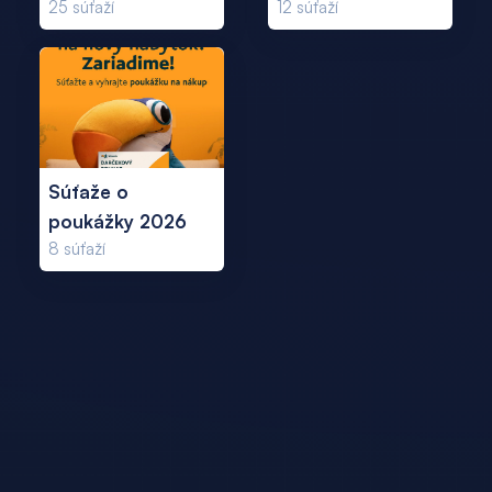
25
súťaží
12
súťaží
Súťaže o
poukážky 2026
8
súťaží