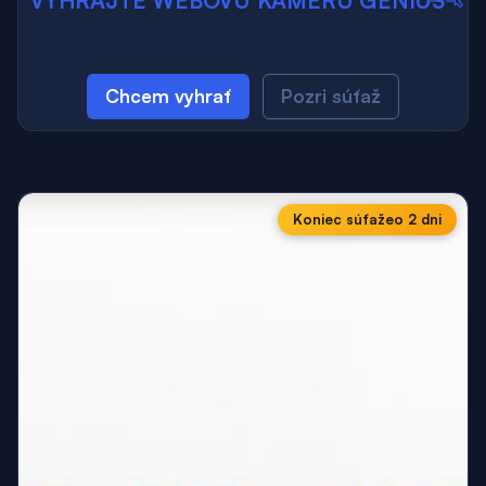
Chcem vyhrať
Pozri súťaž
Koniec súťaže
o 2 dni