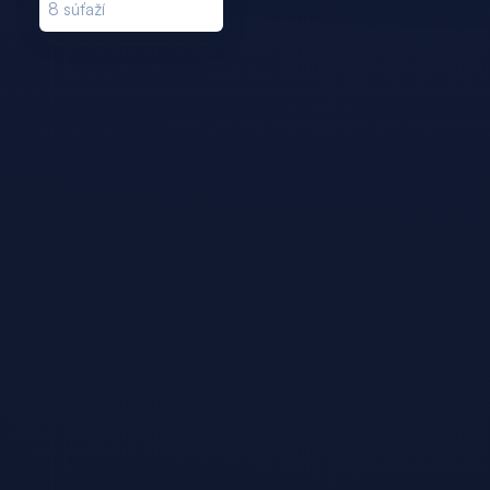
8
súťaží