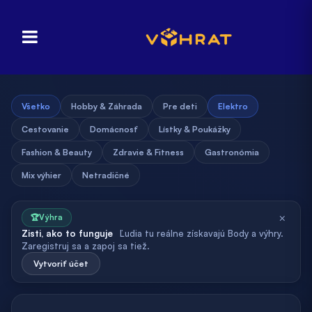
Všetko
Hobby & Záhrada
Pre deti
Elektro
Cestovanie
Domácnosť
Lístky & Poukážky
Fashion & Beauty
Zdravie & Fitness
Gastronómia
Mix výhier
Netradičné
×
🏆
Výhra
Zisti, ako to funguje
Ľudia tu reálne získavajú Body a výhry.
Zaregistruj sa a zapoj sa tiež.
Vytvoriť účet