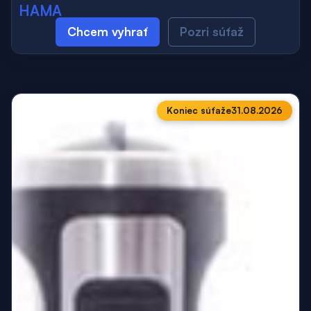
HAMA
Chcem vyhrať
Pozri súťaž
Koniec súťaže
31.08.2026