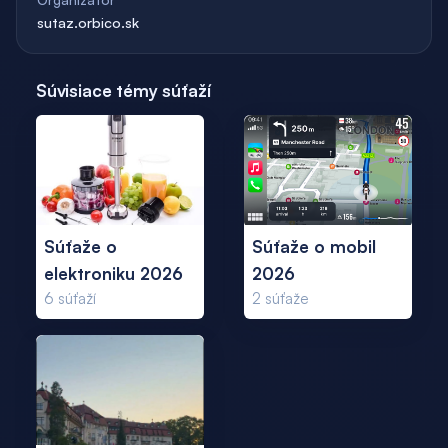
sutaz.orbico.sk
Súvisiace témy súťaží
Súťaže o
Súťaže o mobil
elektroniku 2026
2026
6
súťaží
2
súťaže