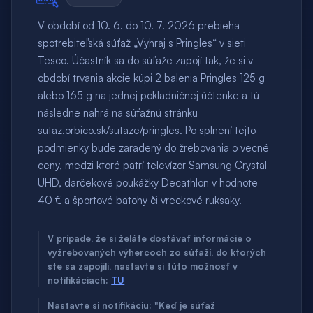
V období od 10. 6. do 10. 7. 2026 prebieha
spotrebiteľská súťaž „Vyhraj s Pringles“ v sieti
Tesco. Účastník sa do súťaže zapojí tak, že si v
období trvania akcie kúpi 2 balenia Pringles 125 g
alebo 165 g na jednej pokladničnej účtenke a tú
následne nahrá na súťažnú stránku
sutaz.orbico.sk/sutaze/pringles. Po splnení tejto
podmienky bude zaradený do žrebovania o vecné
ceny, medzi ktoré patrí televízor Samsung Crystal
UHD, darčekové poukážky Decathlon v hodnote
40 € a športové batohy či vreckové ruksaky.
V prípade, že si želáte dostávať informácie o
vyžrebovaných výhercoch zo súťaží, do ktorých
ste sa zapojili, nastavte si túto možnosť v
notifikáciach:
TU
Nastavte si notifikáciu: "Keď je súťaž