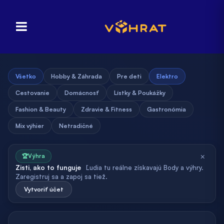
Všetko
Hobby & Záhrada
Pre deti
Elektro
Cestovanie
Domácnosť
Lístky & Poukážky
Fashion & Beauty
Zdravie & Fitness
Gastronómia
Mix výhier
Netradičné
×
🏆
Výhra
Zisti, ako to funguje
Ľudia tu reálne získavajú Body a výhry.
Zaregistruj sa a zapoj sa tiež.
Vytvoriť účet