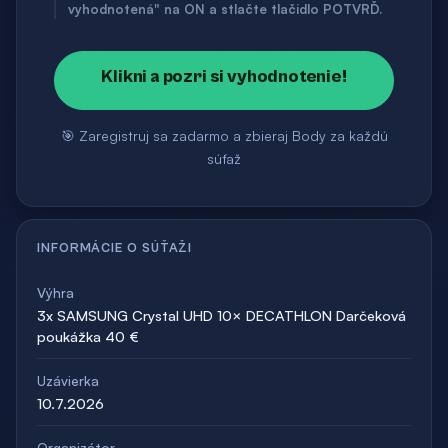
vyhodnotená" na ON a stlačte tlačidlo POTVRĎ.
Klikni a pozri si vyhodnotenie!
🎯 Zaregistruj sa zadarmo a zbieraj Body za každú
súťaž
INFORMÁCIE O SÚŤAŽI
Výhra
3x SAMSUNG Crystal UHD 10× DECATHLON Darčeková
poukážka 40 €
Uzávierka
10.7.2026
Organizátor