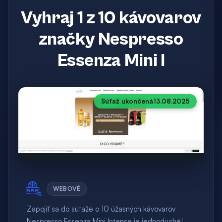
Vyhraj 1 z 10 kávovarov
značky Nespresso
Essenza Mini I
Súťaž ukončená
13.08.2025
WEBOVÉ
Zapojiť sa do súťaže o 10 úžasných kávovarov
Nespresso Essenza Mini Intense je jednoduché!