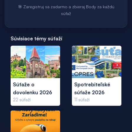
🎯 Zaregistruj sa zadarmo a zbieraj Body za každú
súťaž
Súvisiace témy súťaží
Súťaže o
Spotrebiteľské
dovolenku 2026
súťaže 2026
22
súťaží
11
súťaží