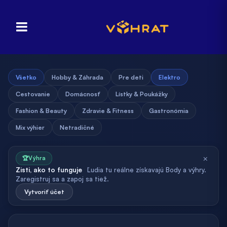
Všetko
Hobby & Záhrada
Pre deti
Elektro
Cestovanie
Domácnosť
Lístky & Poukážky
Fashion & Beauty
Zdravie & Fitness
Gastronómia
Mix výhier
Netradičné
×
🏆
Výhra
Zisti, ako to funguje
Ľudia tu reálne získavajú Body a výhry.
Zaregistruj sa a zapoj sa tiež.
Vytvoriť účet