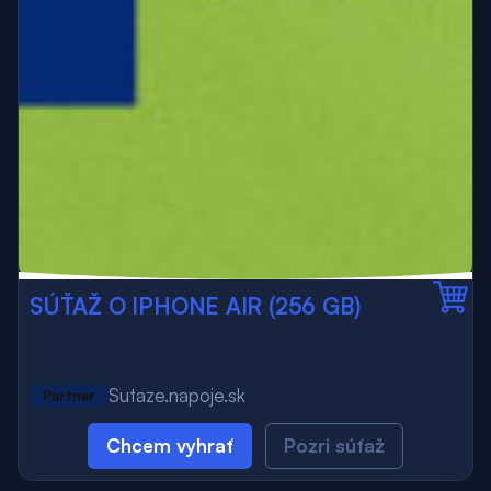
SÚŤAŽ O IPHONE AIR (256 GB)
Sutaze.napoje.sk
Partner
Chcem vyhrať
Pozri súťaž