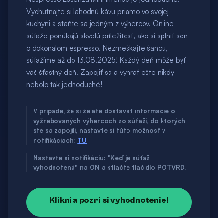
Vychutnajte si lahodnú kávu priamo vo svojej
kuchyni a staňte sa jedným z výhercov. Online
súťaže ponúkajú skvelú príležitosť, ako si splniť sen
o dokonalom espresso. Nezmeškajte šancu,
súťažíme až do 13.08.2025! Každý deň môže byť
váš šťastný deň. Zapojiť sa a vyhrať ešte nikdy
nebolo tak jednoduché!
V prípade, že si želáte dostávať informácie o
vyžrebovaných výhercoch zo súťaží, do ktorých
ste sa zapojili, nastavte si túto možnosť v
notifikáciach:
TU
Nastavte si notifikáciu: "Keď je súťaž
vyhodnotená" na ON a stlačte tlačidlo POTVRĎ.
Klikni a pozri si vyhodnotenie!