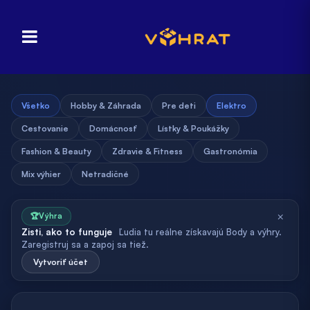
Všetko
Hobby & Záhrada
Pre deti
Elektro
Cestovanie
Domácnosť
Lístky & Poukážky
Fashion & Beauty
Zdravie & Fitness
Gastronómia
Mix výhier
Netradičné
×
🏆
Výhra
Zisti, ako to funguje
Ľudia tu reálne získavajú Body a výhry.
Zaregistruj sa a zapoj sa tiež.
Vytvoriť účet