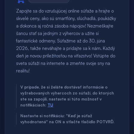
Zapojte sa do vzrušujúcej online súťaže a hrajte o
skvelé ceny, ako sú smartfóny, slúchadlá, poukážky
a dokonca aj ročná zásoba nápojov! Nezmeškajte
šancu stať sa jedným z výhercov a užite si
fantastické odmeny. Súťažíme až do 30. júna
2026, takže neváhajte a pridajte sa k nám. Každý
deň je novou príležitosťou na víťazstvo! Vstúpte do
sveta súťaží na internete a zmeňte svoje sny na
realitu!
V prípade, že si želáte dostávať informácie o
vyžrebovaných výhercoch zo súťaží, do ktorých
ste sa zapojili, nastavte si túto možnosť v
notifikáciach:
TU
Nastavte si notifikáciu: "Keď je súťaž
vyhodnotená" na ON a stlačte tlačidlo POTVRĎ.