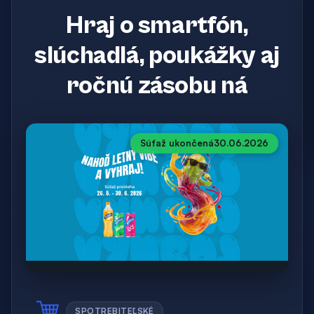
Hraj o smartfón,
slúchadlá, poukážky aj
ročnú zásobu ná
Súťaž ukončená
30.06.2026
SPOTREBITEĽSKÉ