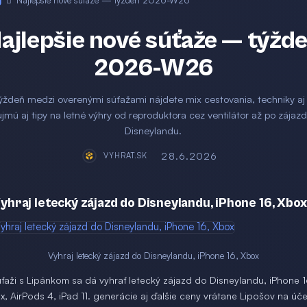
g
Najlepšie nové súťaže — týždeň 2026-W26
ajlepšie nové súťaže — týžd
2026-W26
ýždeň medzi overenými súťažami nájdete mix cestovania, techniky aj
jmú aj tipy na letné výhry od reproduktora cez ventilátor až po zájaz
Disneylandu.
28.6.2026
VYHRAT.SK
Vyhraj letecký zájazd do Disneylandu, iPhone 16, Xbox
Vyhraj letecký zájazd do Disneylandu, iPhone 16, Xbox
úťaži s Lipánkom sa dá vyhrať letecký zájazd do Disneylandu, iPhone 1
, AirPods 4, iPad 11. generácie aj ďalšie ceny vrátane Lipošov na úče