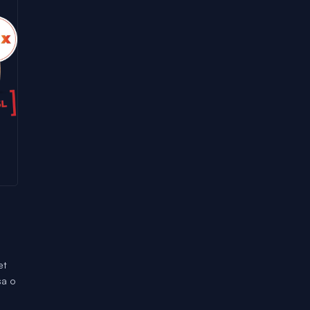
et
sa o