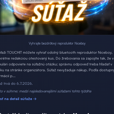
Vyhrajte bezdrôtový reproduktor Niceboy
úťaži TOUCHIT môžete vyhrať odolný bluetooth reproduktor Niceboy,
krétne redakciou otestovaný kus. Do žrebovania sa zapojíte tak, že 
mulári odpoviete na súťažnú otázku; správnu odpoveď treba hľadať v
nku na stránke organizátora. Súťaž nevyžaduje nákup. Podľa dostupn
rmácií p...
až trvá do 6.7.2026.
o v súhrne: medzi najsledovanejšími súťažami tohto týždňa
jsť na detail súťaže →