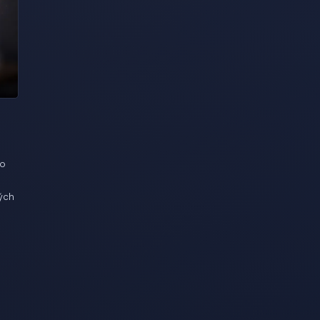
vo
ých