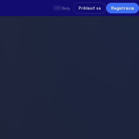
???
Prihlásiť sa
Registrácia
Body