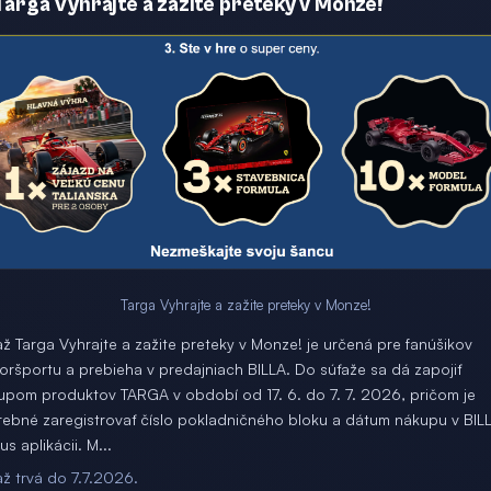
 Targa Vyhrajte a zažite preteky v Monze!
Targa Vyhrajte a zažite preteky v Monze!
až Targa Vyhrajte a zažite preteky v Monze! je určená pre fanúšikov
oršportu a prebieha v predajniach BILLA. Do súťaže sa dá zapojiť
upom produktov TARGA v období od 17. 6. do 7. 7. 2026, pričom je
rebné zaregistrovať číslo pokladničného bloku a dátum nákupu v BIL
s aplikácii. M...
až trvá do 7.7.2026.