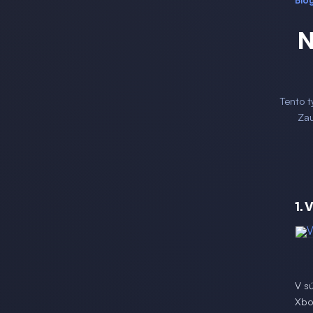
Blo
N
Tento t
Zau
1. 
V s
Xbox