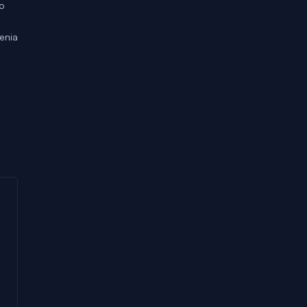
o
enia