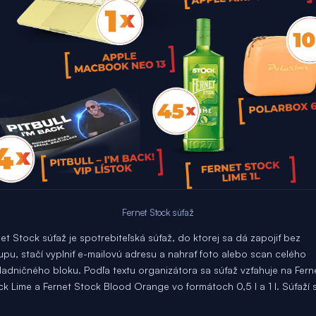
Fernet Stock súťaž
et Stock súťaž je spotrebiteľská súťaž, do ktorej sa dá zapojiť bez
upu, stačí vyplniť e-mailovú adresu a nahrať foto alebo scan celého
ladničného bloku. Podľa textu organizátora sa súťaž vzťahuje na Fern
ck Lime a Fernet Stock Blood Orange vo formátoch 0,5 l a 1 l. Súťaží 
.