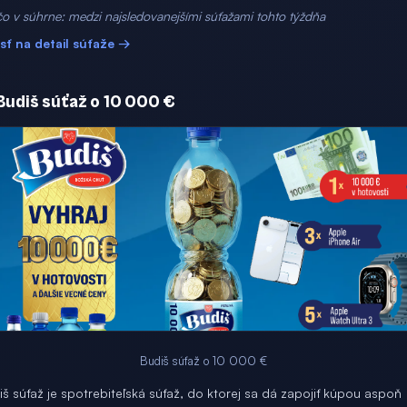
o v súhrne: medzi najsledovanejšími súťažami tohto týždňa
jsť na detail súťaže →
 Budiš súťaž o 10 000 €
Budiš súťaž o 10 000 €
š súťaž je spotrebiteľská súťaž, do ktorej sa dá zapojiť kúpou aspoň