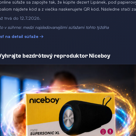
online súťaže sa zapojíte tak, že kúpite dezert Lipánek, pod papiero
baliom nájdete kód a z viečka naskenujete QR kód. Následne stačí za
až trvá do 12.7.2026.
o v súhrne: medzi najsledovanejšími súťažami tohto týždňa
jsť na detail súťaže →
 Vyhrajte bezdrôtový reproduktor Niceboy