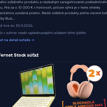
ného súťažného produktu a následným zaregistrovaním pokladničnéh
u. Hrá sa o 10 000 € v hotovosti, pričom výhra je v texte stránky
anizátora uvedená priamo. Medzi súťažné produkty patria viaceré bal
čky Bud...
až trvá do 30.9.2026.
o v súhrne: medzi najsledovanejšími súťažami tohto týždňa
jsť na detail súťaže →
 Fernet Stock súťaž