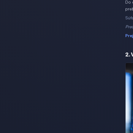
Do 
pre
Súť
Preč
Pre
2.