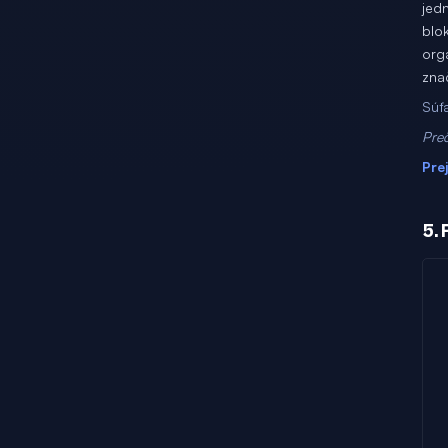
jed
blok
org
zna
Súť
Preč
Pre
5.