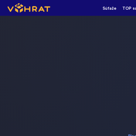
Súťaže
TOP s