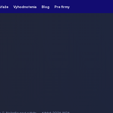
úťaže
Vyhodnotenia
Blog
Pre firmy