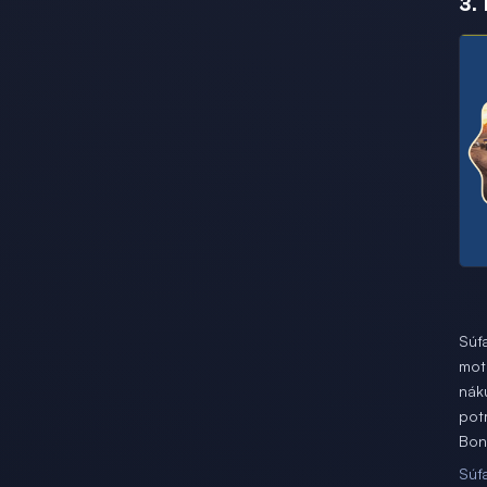
3.
Súť
mot
nák
pot
Bonu
Súť