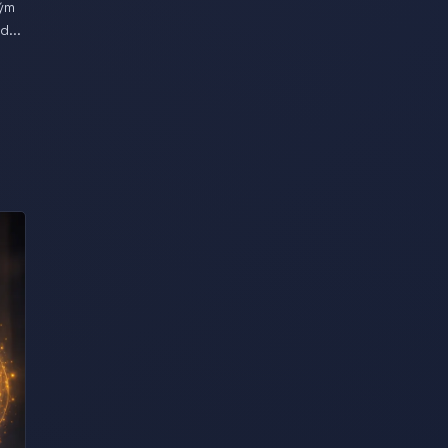
vým
d...