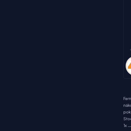
Fern
nák
pok
Sto
1x ..