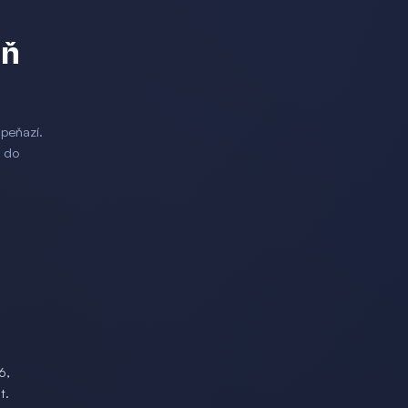
eň
 peňazí.
d do
6,
t.