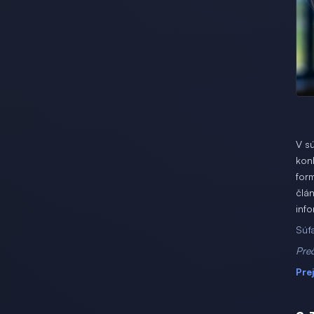
V s
kon
for
člá
info
Súť
Preč
Pre