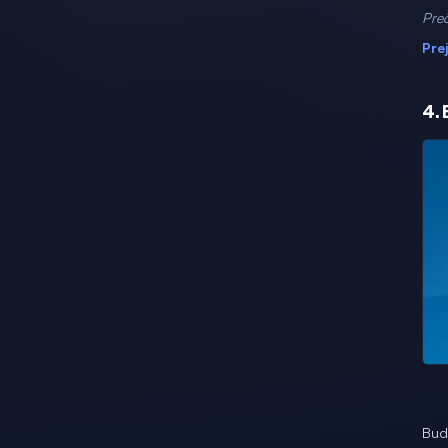
Preč
Pre
4.
Budi