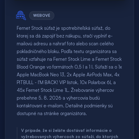
WEBOVÉ
Fernet Stock súťaž je spotrebiteľská súťaž, do
ktorej sa dá zapojiť bez nákupu, stačí vyplniť e-
mailovú adresu a nahrať foto alebo scan celého
pokladničného bloku. Podľa textu organizátora sa
súťaž vzťahuje na Fernet Stock Lime a Fernet Stock
Blood Orange vo formátoch 0,5 l a 1 l. Súťaží sa o 1x
Apple MacBook Neo 13, 2x Apple AirPods Max, 4x
PITBULL - I'M BACK! VIP lístok, 10x Polarbox 6L a
45x Fernet Stock Lime 1L. Žrebovanie výhercov
prebehne 5. 8. 2026 a výhercovia budú
kontaktovaní e-mailom. Detailné podmienky sú
dostupné na stránke organizátora.
V prípade, že si želáte dostávať informácie o
vyžrebovaných výhercoch zo súťaží, do ktorých