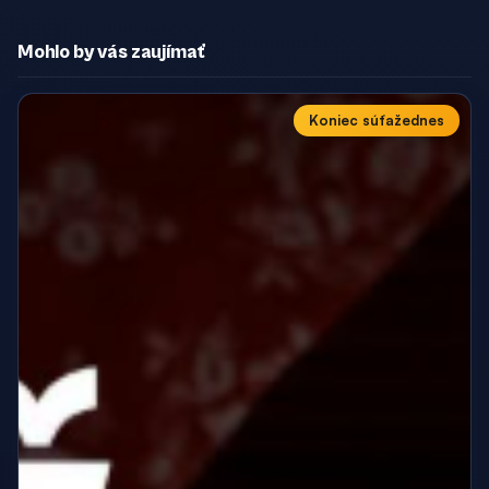
Mohlo by vás zaujímať
Koniec súťaže
dnes