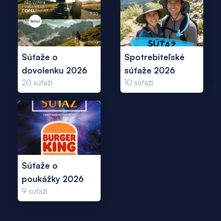
Súťaže o
Spotrebiteľské
dovolenku 2026
súťaže 2026
20
súťaží
10
súťaží
Súťaže o
poukážky 2026
9
súťaží