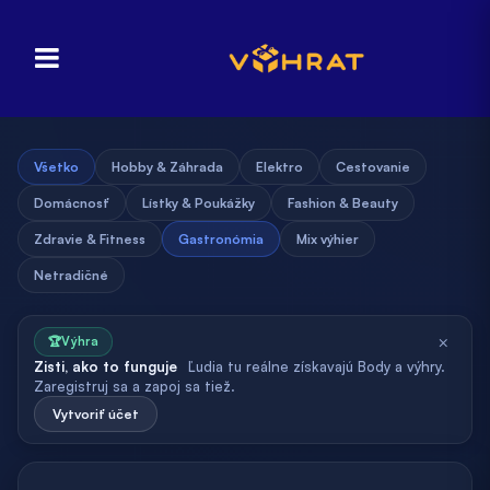
Všetko
Hobby & Záhrada
Elektro
Cestovanie
Domácnosť
Lístky & Poukážky
Fashion & Beauty
Zdravie & Fitness
Gastronómia
Mix výhier
Netradičné
×
🏆
Výhra
Zisti, ako to funguje
Ľudia tu reálne získavajú Body a výhry.
Zaregistruj sa a zapoj sa tiež.
Vytvoriť účet