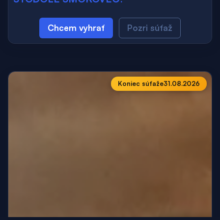
Chcem vyhrať
Pozri súťaž
Koniec súťaže
31.08.2026