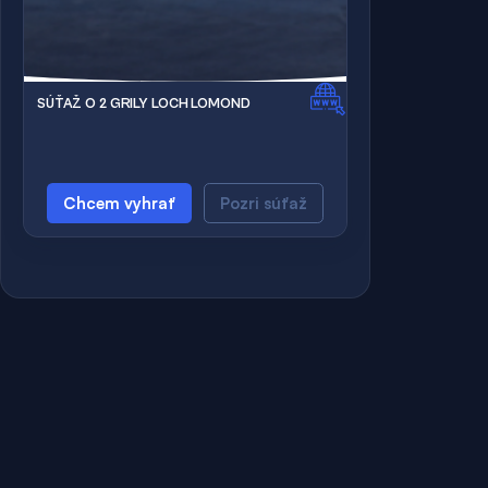
SÚŤAŽ O 2 GRILY LOCH LOMOND
Chcem vyhrať
Pozri súťaž