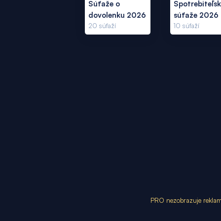
Súťaže o
Spotrebiteľs
dovolenku 2026
súťaže 2026
20
súťaží
10
súťaží
PRO nezobrazuje rekla