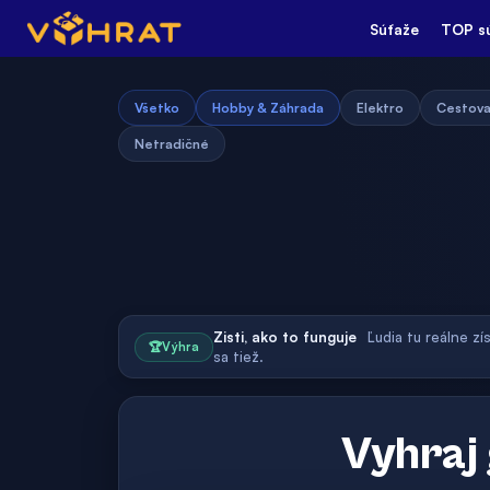
Súťaže
TOP s
Všetko
Hobby & Záhrada
Elektro
Cestova
Netradičné
Zisti, ako to funguje
Ľudia tu reálne zí
🏆
Výhra
sa tiež.
Vyhraj 