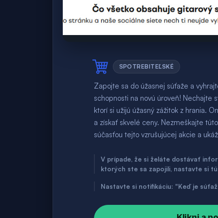
SPOTREBITEĽSKÉ
Zapojte sa do úžasnej súťaže a vyhrajt
schopnosti na novú úroveň! Nechajte sv
ktorí si užijú úžasný zážitok z hrania. O
a získať skvelé ceny. Nezmeškajte tút
súčasťou tejto vzrušujúcej akcie a ukáž
V prípade, že si želáte dostávať inf
ktorých ste sa zapojili, nastavte si t
Nastavte si notifikáciu: "Keď je súť
Klikni a p