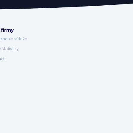
 firmy
ejnenie súťaže
 štatistiky
neri