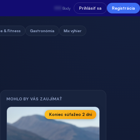
???
Prihlásiť sa
Registrácia
Body
e & Fitness
Gastronómia
Mix výhier
MOHLO BY VÁS ZAUJÍMAŤ
Koniec súťaže
o 2 dni