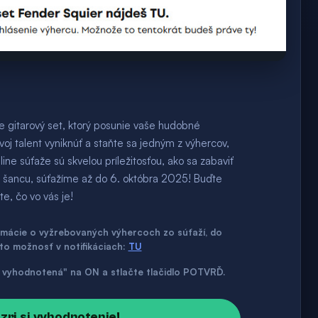
e gitarový set, ktorý posunie vaše hudobné
oj talent vyniknúť a staňte sa jedným z výhercov,
nline súťaže sú skvelou príležitosťou, ako sa zabaviť
o šancu, súťažíme až do 6. októbra 2025! Buďte
te, čo vo vás je!
ormácie o vyžrebovaných výhercoch zo súťaží, do
úto možnosť v notifikáciach:
TU
až vyhodnotená" na ON a stlačte tlačidlo POTVRĎ.
ozri si vyhodnotenie!