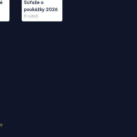
ké
Súťaže o
poukážky 2026
8
súťaží
my