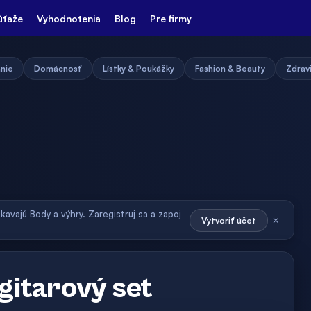
úťaže
Vyhodnotenia
Blog
Pre firmy
nie
Domácnosť
Lístky & Poukážky
Fashion & Beauty
Zdravi
skavajú Body a výhry. Zaregistruj sa a zapoj
×
Vytvoriť účet
gitarový set