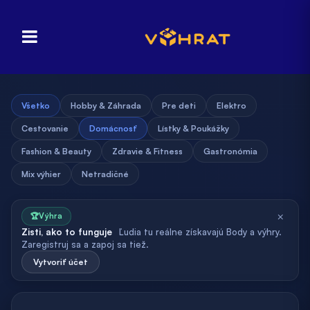
Všetko
Hobby & Záhrada
Pre deti
Elektro
Cestovanie
Domácnosť
Lístky & Poukážky
Fashion & Beauty
Zdravie & Fitness
Gastronómia
Mix výhier
Netradičné
×
🏆
Výhra
Zisti, ako to funguje
Ľudia tu reálne získavajú Body a výhry.
Zaregistruj sa a zapoj sa tiež.
Vytvoriť účet