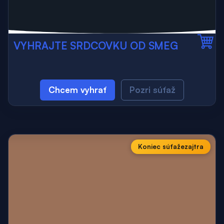
VYHRAJTE SRDCOVKU OD SMEG
Chcem vyhrať
Pozri súťaž
Koniec súťaže
zajtra