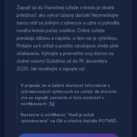
Zapojiť sa do Vianočnej súťaže o kreslo je skvelá
príležitosť, ako vyhrať úžasný darček! Nezmeškajte
šancu stať sa jedným z výhercov a užite si pohodlie
nového kresla počas sviatkov. Online súťaže
ponúkajú zábavu a napätie, a táto nie je výnimkou.
Pridajte sa k súťaži a prežite vzrušujúce chvíle plné
očakávania. Vyhrajte a premeňte svoj domov na
útulné miesto! Súťažíme až do 19. decembra
2025, tak neváhajte a zapojte sa!
V prípade, že si želáte dostávať informácie o
vyžrebovaných výhercoch zo súťaží, do ktorých
ste sa zapojili, nastavte si túto možnosť v
notifikáciach:
TU
Nastavte si notifikáciu: "Keď je súťaž
vyhodnotená" na ON a stlačte tlačidlo POTVRĎ.