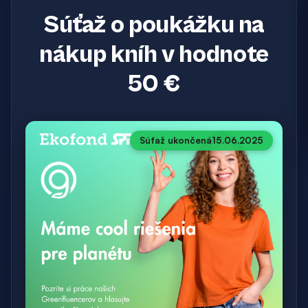
Súťaž o poukážku na
nákup kníh v hodnote
50 €
Súťaž ukončená
15.06.2025