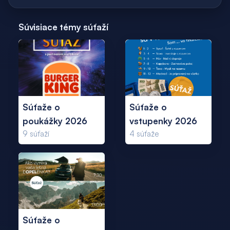
Súvisiace témy súťaží
Súťaže o
Súťaže o
poukážky 2026
vstupenky 2026
9
súťaží
4
súťaže
Súťaže o