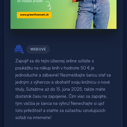
WEBOVÉ
Zapojiť sa do tejto úžasnej online súťaže o
poukážku na nákup kníh v hodnote 50 € je
jednoduché a zábavné! Nezmeškajte šancu stať sa
jedným z výhercov a obohatiť svoju knižnicu o nové
tituly. Súťažíme až do 15. júna 2025, takže máte
dostatok času na zapojenie. Čím viac sa zapojíte,
tým väčšia je šanca na výhru! Nenechajte si ujsť
túto príležitosť a staňte sa súčasťou vzrušujúcich
súťaží na internete!