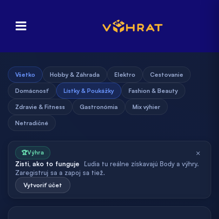
Všetko
Hobby & Záhrada
Elektro
Cestovanie
Domácnosť
Lístky & Poukážky
Fashion & Beauty
Zdravie & Fitness
Gastronómia
Mix výhier
Netradičné
×
🏆
Výhra
Zisti, ako to funguje
Ľudia tu reálne získavajú Body a výhry.
Zaregistruj sa a zapoj sa tiež.
Vytvoriť účet