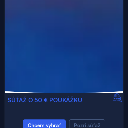
SÚŤAŽ O 50 € POUKÁŽKU
Chcem vyhrať
Pozri súťaž