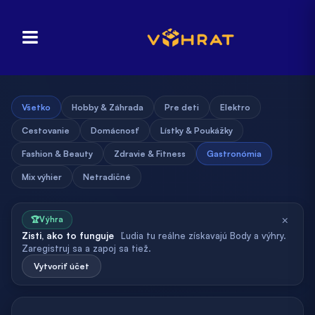
Všetko
Hobby & Záhrada
Pre deti
Elektro
Cestovanie
Domácnosť
Lístky & Poukážky
Fashion & Beauty
Zdravie & Fitness
Gastronómia
Mix výhier
Netradičné
×
🏆
Výhra
Zisti, ako to funguje
Ľudia tu reálne získavajú Body a výhry.
Zaregistruj sa a zapoj sa tiež.
Vytvoriť účet