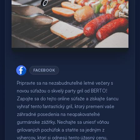
FACEBOOK
Pripravte sa na nezabudnuteľné letné večery s
novou súťažou o skvelý party gril od BERTO!
Zapojte sa do tejto online súťaže a získajte šancu
vyhrať tento fantastický gril, ktorý premení vaše
záhradné posedenia na neopakovateľné
gurmánske zážitky. Nechajte sa uniesť vôňou
grilovaných pochúťok a staňte sa jedným z
výhercov, ktorí si odnesú tento úžasný cenu.