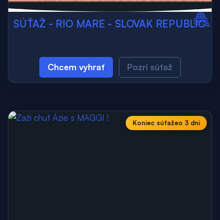
SÚŤAŽ - RIO MARE - SLOVAK REPUBLIC
Chcem vyhrať
Pozri súťaž
Koniec súťaže
o 3 dni