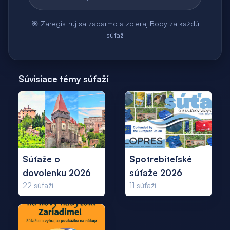
🎯 Zaregistruj sa zadarmo a zbieraj Body za každú
súťaž
Súvisiace témy súťaží
Súťaže o
Spotrebiteľské
dovolenku 2026
súťaže 2026
22
súťaží
11
súťaží