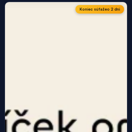
Koniec súťaže
o 2 dni