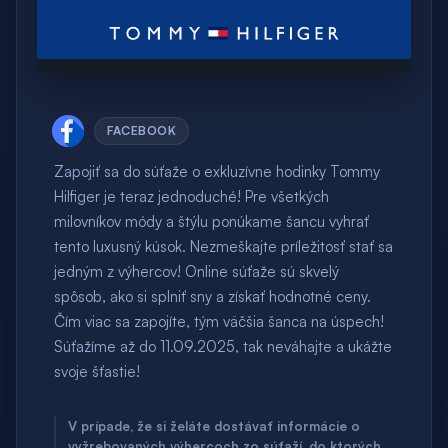
FACEBOOK
Zapojiť sa do súťaže o exkluzívne hodinky Tommy
Hilfiger je teraz jednoduché! Pre všetkých
milovníkov módy a štýlu ponúkame šancu vyhrať
tento luxusný kúsok. Nezmeškajte príležitosť stať sa
jedným z výhercov! Online súťaže sú skvelý
spôsob, ako si splniť sny a získať hodnotné ceny.
Čím viac sa zapojíte, tým väčšia šanca na úspech!
Súťažíme až do 11.09.2025, tak neváhajte a ukážte
svoje šťastie!
V prípade, že si želáte dostávať informácie o
vyžrebovaných výhercoch zo súťaží, do ktorých