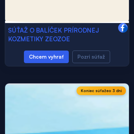
SÚŤAŽ O BALÍČEK PRÍRODNEJ
KOZMETIKY ZEOZOE
Chcem vyhrať
Pozri súťaž
Koniec súťaže
o 3 dni