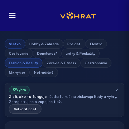
Všetko
Hobby & Záhrada
Pre deti
Elektro
Cestovanie
Domácnosť
Lístky & Poukážky
Fashion & Beauty
Zdravie & Fitness
Gastronómia
Mix výhier
Netradičné
×
🏆
Výhra
Zisti, ako to funguje
Ľudia tu reálne získavajú Body a výhry.
Zaregistruj sa a zapoj sa tiež.
Vytvoriť účet