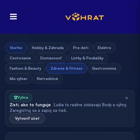
Všetko
Hobby & Záhrada
Pre deti
Elektro
Cestovanie
Domácnosť
Lístky & Poukážky
Fashion & Beauty
Zdravie & Fitness
Gastronómia
Mix výhier
Netradičné
×
🏆
Výhra
Zisti, ako to funguje
Ľudia tu reálne získavajú Body a výhry.
Zaregistruj sa a zapoj sa tiež.
Vytvoriť účet