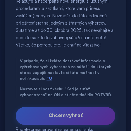
Relaxujte a načerpajte novú energiu s luxusnými
procedúrami a zážitkami, ktoré vám prinesú
zaslúžený oddych. Nezmeškajte túto jedinečnú
príležitosť stať sa jedným z šťastných výhercov.
Súťažíme až do 30. októbra 2025, tak neváhajte a
pridajte sa k tejto zábavnej súťaži na internete!
Všetko, čo potrebujete, je chuť na víťazstvo!
V prípade, že si želáte dostávať informácie o
vyžrebovaných výhercoch zo súťaží, do ktorých
ste sa zapojili, nastavte si túto možnosť v
notifikáciach:
TU
Nastavte si notifikáciu: "Keď je súťaž
vyhodnotená" na ON a stlačte tlačidlo POTVRĎ.
Chcem vyhrať
Budete presmerovaní na externú stránku