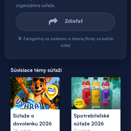
organizátora súťaže.
Zdieľať
🎯 Zaregistruj sa zadarmo a zbieraj Body za každú
súťaž
Súvisiace témy súťaží
Súťaže o
Spotrebiteľské
dovolenku 2026
súťaže 2026
26
súťaží
12
súťaží