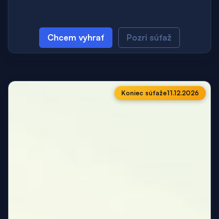
Chcem vyhrať
Pozri súťaž
Koniec súťaže
11.12.2026