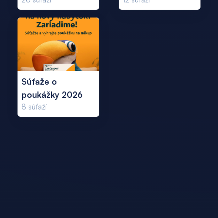
Súťaže o
poukážky 2026
8
súťaží