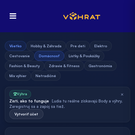
Všetko
Hobby & Záhrada
Pre deti
Elektro
Cestovanie
Domácnosť
Lístky & Poukážky
Fashion & Beauty
Zdravie & Fitness
Gastronómia
Mix výhier
Netradičné
×
🏆
Výhra
Zisti, ako to funguje
Ľudia tu reálne získavajú Body a výhry.
Zaregistruj sa a zapoj sa tiež.
Vytvoriť účet