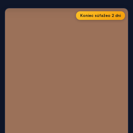
Koniec súťaže
o 2 dni