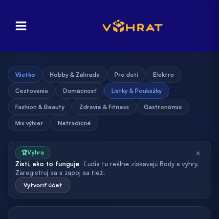
Všetko
Hobby & Záhrada
Pre deti
Elektro
Cestovanie
Domácnosť
Lístky & Poukážky
Fashion & Beauty
Zdravie & Fitness
Gastronómia
Mix výhier
Netradičné
×
🏆
Výhra
Zisti, ako to funguje
Ľudia tu reálne získavajú Body a výhry.
Zaregistruj sa a zapoj sa tiež.
Vytvoriť účet