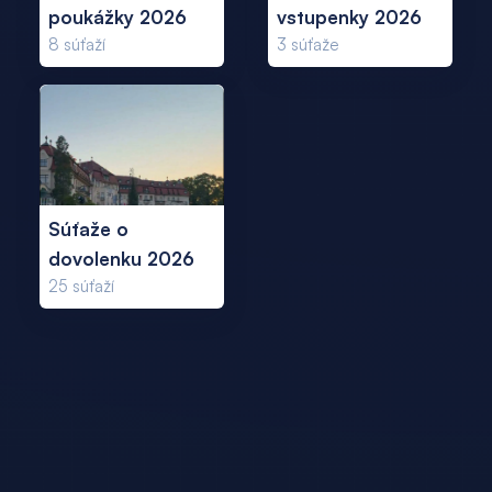
poukážky 2026
vstupenky 2026
8
súťaží
3
súťaže
Súťaže o
dovolenku 2026
25
súťaží