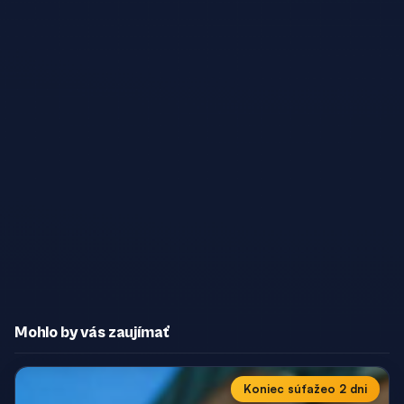
Mohlo by vás zaujímať
Koniec súťaže
o 2 dni