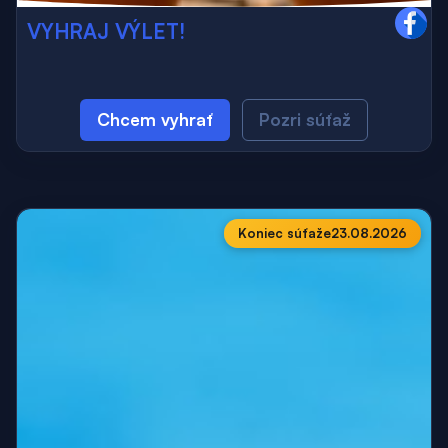
VYHRAJ VÝLET!
Chcem vyhrať
Pozri súťaž
Koniec súťaže
23.08.2026