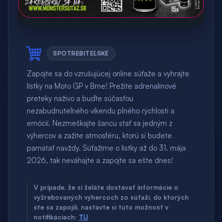
SPOTREBITEĽSKÉ
Zapojte sa do vzrušujúcej online súťaže a vyhrajte
lístky na Moto GP v Brne! Prežite adrenalínové
preteky naživo a buďte súčasťou
nezabudnuteľného víkendu plného rýchlosti a
emócií. Nezmeškajte šancu stať sa jedným z
výhercov a zažite atmosféru, ktorú si budete
pamätať navždy. Súťažíme o lístky až do 31. mája
2026, tak neváhajte a zapojte sa ešte dnes!
V prípade, že si želáte dostávať informácie o
vyžrebovaných výhercoch zo súťaží, do ktorých
ste sa zapojili, nastavte si túto možnosť v
notifikáciach:
TU