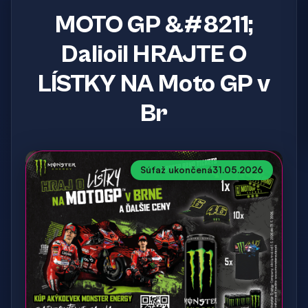
MOTO GP &#8211;
Dalioil HRAJTE O
LÍSTKY NA Moto GP v
Br
Súťaž ukončená
31.05.2026