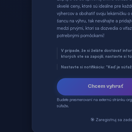
skvelé ceny, ktoré sú ideálne pre ka
výhercov a obohatiť svoju lekárničku o
šancu na výhru, tak neváhajte a pridajt
medzi prvými, ktorí sa dozvedia o víťa
potrebnými pomôckami!
V prípade, že si želáte dostávať inf
ktorých ste sa zapojili, nastavte si t
Nastavte si notifikáciu: "Keď je súť
Chcem vyhrať
Budete presmerovaní na externú stránku org
súťaže.
🎯 Zaregistruj sa zad