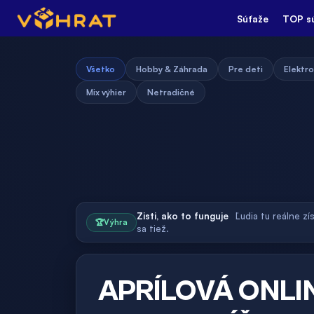
Súťaže
TOP s
Všetko
Hobby & Záhrada
Pre deti
Elektro
Mix výhier
Netradičné
Zisti, ako to funguje
Ľudia tu reálne zí
🏆
Výhra
sa tiež.
APRÍLOVÁ ONLI