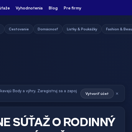
úťaže
Vyhodnotenia
Blog
Pre firmy
Cestovanie
Domácnosť
Lístky & Poukážky
Fashion & Bea
skavajú Body a výhry. Zaregistruj sa a zapoj
×
Vytvoriť účet
NE SÚŤAŽ O RODINNÝ