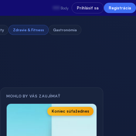
???
Prihlásiť sa
Registrácia
Body
uty
Zdravie & Fitness
Gastronómia
MOHLO BY VÁS ZAUJÍMAŤ
Koniec súťaže
dnes