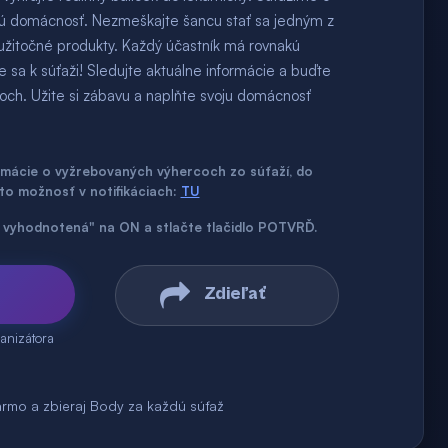
ždú domácnosť. Nezmeškajte šancu stať sa jedným z
 užitočné produkty. Každý účastník má rovnakú
e sa k súťaži! Sledujte aktuálne informácie a buďte
zoch. Užite si zábavu a naplňte svoju domácnosť
ormácie o vyžrebovaných výhercoch zo súťaží, do
úto možnosť v notifikáciach:
TU
až vyhodnotená" na ON a stlačte tlačidlo POTVRĎ.
Zdieľať
anizátora
armo a zbieraj Body za každú súťaž