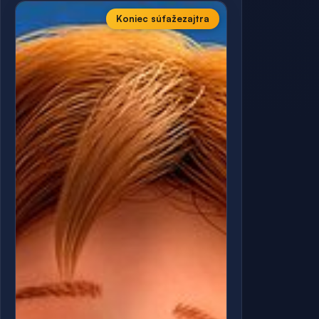
Koniec súťaže
zajtra