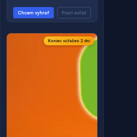
Chcem vyhrať
Pozri súťaž
Koniec súťaže
o 2 dni