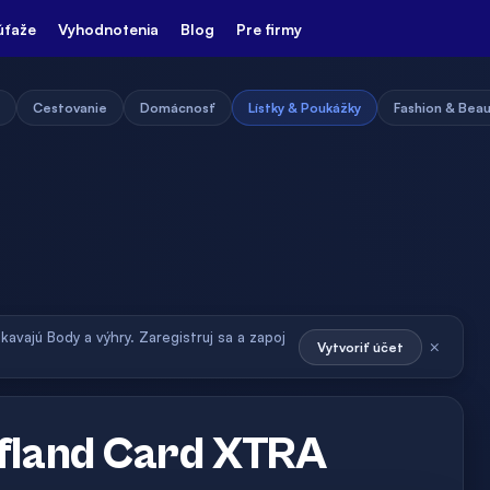
úťaže
Vyhodnotenia
Blog
Pre firmy
Cestovanie
Domácnosť
Lístky & Poukážky
Fashion & Bea
skavajú Body a výhry. Zaregistruj sa a zapoj
×
Vytvoriť účet
ufland Card XTRA