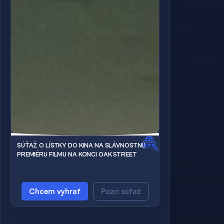
SÚŤAŽ O LÍSTKY DO KINA NA SLÁVNOSTNÚ
PREMIÉRU FILMU NA KONCI OAK STREET
Chcem vyhrať
Pozri súťaž