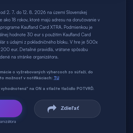
od 2. 7. do 12. 8. 2026 na území Slovenskej
ie ako 18 rokov, ktoré majú adresu na doručovanie v
m programe Kaufland Card XTRA. Podmienkou je
álnej hodnote 30 eur s použitím Kaufland Card
lár s údajmi z pokladničného bloku. V hre je 500x
200 eur. Detailné pravidlá, vrátane spôsobu
dené na stránke organizátora.
ormácie o vyžrebovaných výhercoch zo súťaží, do
úto možnosť v notifikáciach:
TU
až vyhodnotená" na ON a stlačte tlačidlo POTVRĎ.
Zdieľať
anizátora