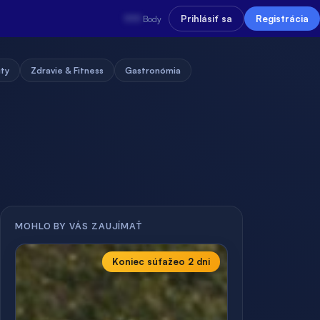
???
Prihlásiť sa
Registrácia
Body
uty
Zdravie & Fitness
Gastronómia
MOHLO BY VÁS ZAUJÍMAŤ
Koniec súťaže
o 2 dni