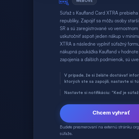
WEBOVÉ
Súťaž s Kaufland Card XTRA prebieha 
republiky. Zapojiť sa môžu osoby starš
SR a sú zaregistrované vo vernostno
uskutočniť aspoň jeden nákup v minim
XTRA a následne vyplniť súťažný formu
nákupná poukážka Kaufland v hodnote 
zapojenia a ďalších podmienok, sú uve
V prípade, že si želáte dostávať inf
ktorých ste sa zapojili, nastavte si t
Nastavte si notifikáciu: "Keď je súť
Chcem vyhrať
Budete presmerovaní na externú stránku org
súťaže.