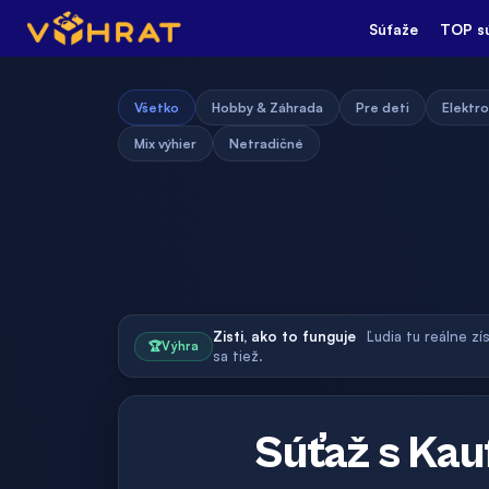
Súťaže
TOP s
Všetko
Hobby & Záhrada
Pre deti
Elektro
Mix výhier
Netradičné
Zisti, ako to funguje
Ľudia tu reálne zí
🏆
Výhra
sa tiež.
Súťaž s Ka