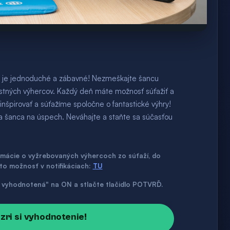
om je jednoduché a zábavné! Nezmeškajte šancu
ťastných výhercov. Každý deň máte možnosť súťažiť a
nšpirovať a súťažíme spoločne o fantastické výhry!
ša šanca na úspech. Neváhajte a staňte sa súčasťou
ormácie o vyžrebovaných výhercoch zo súťaží, do
úto možnosť v notifikáciach:
TU
až vyhodnotená" na ON a stlačte tlačidlo POTVRĎ.
ozri si vyhodnotenie!