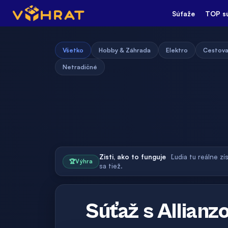
Súťaže
TOP s
Všetko
Hobby & Záhrada
Elektro
Cestova
Netradičné
Zisti, ako to funguje
Ľudia tu reálne zí
🏆
Výhra
sa tiež.
Súťaž s Allian