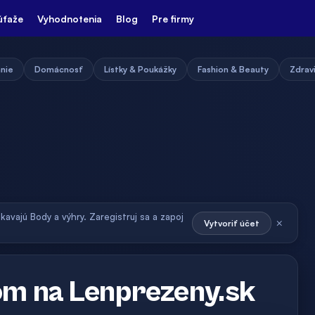
úťaže
Vyhodnotenia
Blog
Pre firmy
nie
Domácnosť
Lístky & Poukážky
Fashion & Beauty
Zdravi
skavajú Body a výhry. Zaregistruj sa a zapoj
×
Vytvoriť účet
zom na Lenprezeny.sk