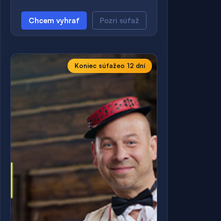
Chcem vyhrať
Pozri súťaž
Koniec súťaže
o 12 dní