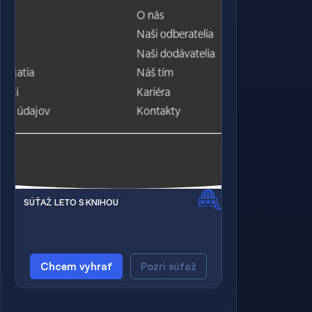
SÚŤAŽ LETO S KNIHOU
Chcem vyhrať
Pozri súťaž