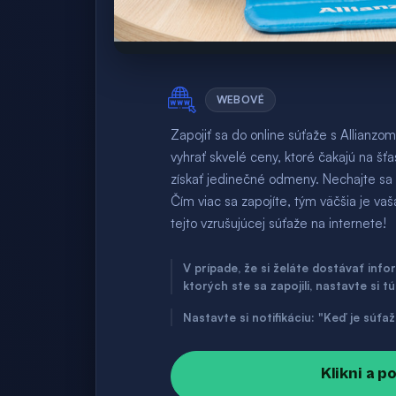
WEBOVÉ
Zapojiť sa do online súťaže s Allianz
vyhrať skvelé ceny, ktoré čakajú na š
získať jedinečné odmeny. Nechajte sa i
Čím viac sa zapojíte, tým väčšia je va
tejto vzrušujúcej súťaže na internete!
V prípade, že si želáte dostávať inf
ktorých ste sa zapojili, nastavte si t
Nastavte si notifikáciu: "Keď je súť
Klikni a p