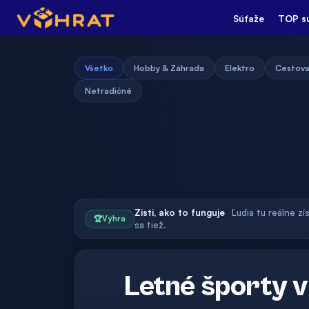
Súťaže
TOP s
Všetko
Hobby & Záhrada
Elektro
Cestova
Netradičné
Zisti, ako to funguje
Ľudia tu reálne zí
🏆
Výhra
sa tiež.
Letné športy v