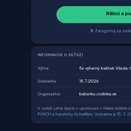
Klikni a p
🎯 Zaregistruj sa zad
INFORMÁCIE O SÚŤAŽI
5x výherný balíček Vileda:
Výhra
15.7.2026
Uzávierka
babetko.rodinka.sk
Organizátor
V súťaži Letné športy v upratovaní s Vileda môžete z
PUNCH a handričky Activefibre. Uzávierka je 15. 7. 