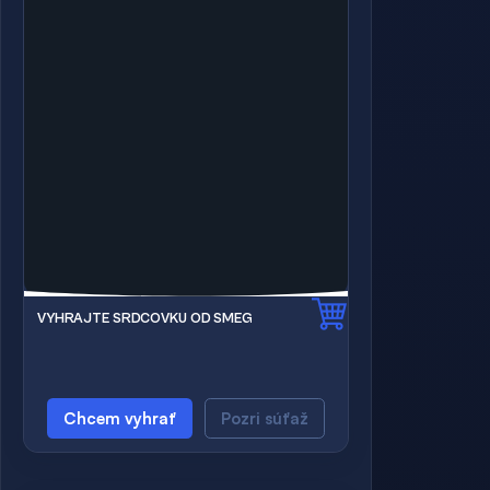
VYHRAJTE SRDCOVKU OD SMEG
Chcem vyhrať
Pozri súťaž