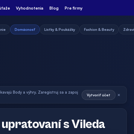
úťaže
Vyhodnotenia
Blog
Pre firmy
nie
Domácnosť
Lístky & Poukážky
Fashion & Beauty
Zdravi
skavajú Body a výhry. Zaregistruj sa a zapoj
×
Vytvoriť účet
 upratovaní s Vileda