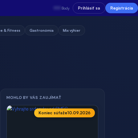
???
Prihlásiť sa
Registrácia
Body
e & Fitness
Gastronómia
Mix výhier
MOHLO BY VÁS ZAUJÍMAŤ
Koniec súťaže
10.09.2026