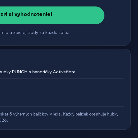
ozri si vyhodnotenie!
armo a zbieraj Body za každú súťaž
 hubky PUNCH a handričky Activefibre
ískať 5 výherných balíčkov Vileda. Každý balíček obsahuje hubky
2026.