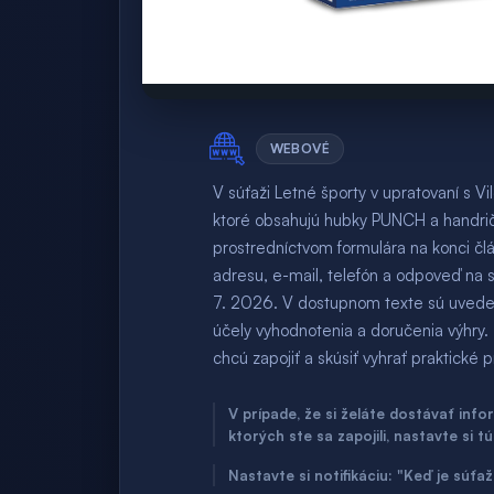
WEBOVÉ
V súťaži Letné športy v upratovaní s Vi
ktoré obsahujú hubky PUNCH a handrič
prostredníctvom formulára na konci čl
adresu, e-mail, telefón a odpoveď na 
7. 2026. V dostupnom texte sú uveden
účely vyhodnotenia a doručenia výhry. T
chcú zapojiť a skúsiť vyhrať praktické
V prípade, že si želáte dostávať inf
ktorých ste sa zapojili, nastavte si t
Nastavte si notifikáciu: "Keď je súť