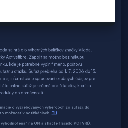
leda sa hrá o 5 výherných balíčkov značky Vileda,
ky Activefibre. Zapojiť sa možno bez nákupu
ánku, kde je potrebné vyplniť meno, poštovú
súťažnú otázku. Súťaž prebieha od 1. 7. 2026 do 15.
é aj informácie o spracovaní osobných údajov pre
áto online súťaž je určená pre čitateľov, ktorí sa
 produkty do domácnosti.
ormácie o vyžrebovaných výhercoch zo súťaží, do
úto možnosť v notifikáciach:
TU
až vyhodnotená" na ON a stlačte tlačidlo POTVRĎ.