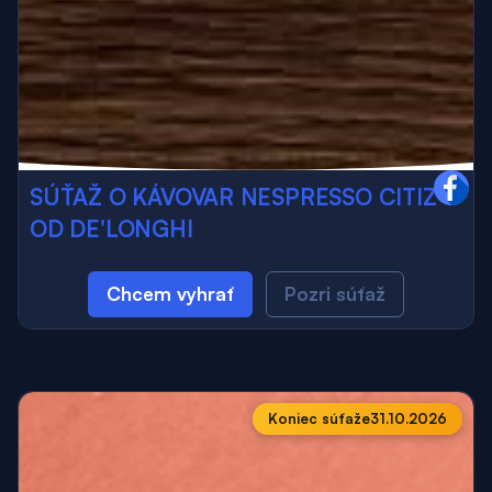
SÚŤAŽ O KÁVOVAR NESPRESSO CITIZ
OD DE'LONGHI
Chcem vyhrať
Pozri súťaž
Koniec súťaže
31.10.2026