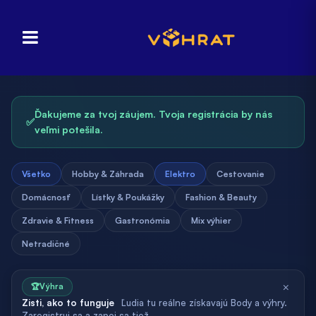
Ďakujeme za tvoj záujem. Tvoja registrácia by nás
✅
veľmi potešila.
Všetko
Hobby & Záhrada
Elektro
Cestovanie
Domácnosť
Lístky & Poukážky
Fashion & Beauty
Zdravie & Fitness
Gastronómia
Mix výhier
Netradičné
×
🏆
Výhra
Zisti, ako to funguje
Ľudia tu reálne získavajú Body a výhry.
Zaregistruj sa a zapoj sa tiež.