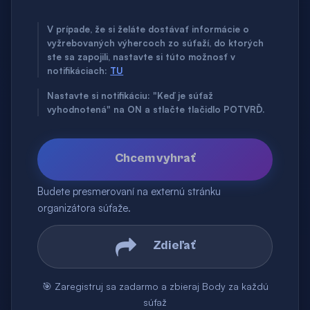
V prípade, že si želáte dostávať informácie o
vyžrebovaných výhercoch zo súťaží, do ktorých
ste sa zapojili, nastavte si túto možnosť v
notifikáciach:
TU
Nastavte si notifikáciu: "Keď je súťaž
vyhodnotená" na ON a stlačte tlačidlo POTVRĎ.
Chcem vyhrať
Budete presmerovaní na externú stránku
organizátora súťaže.
Zdieľať
🎯 Zaregistruj sa zadarmo a zbieraj Body za každú
súťaž