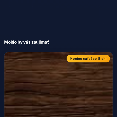
Mohlo by vás zaujímať
Koniec súťaže
o 8 dní