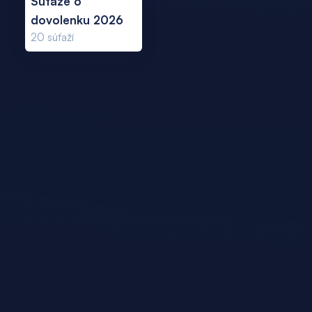
Súťaže o
dovolenku 2026
20
súťaží