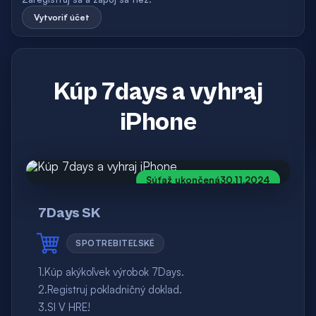
Vytvoriť účet
Kúp 7days a vyhraj
iPhone
Súťaž ukončená
30.11.2024
7Days SK
SPOTREBITEĽSKÉ
1.Kúp akýkoľvek výrobok 7Days.
2.Registruj pokladničný doklad.
3.SI V HRE!