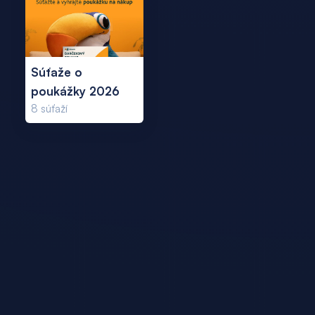
Súťaže o
poukážky 2026
8
súťaží