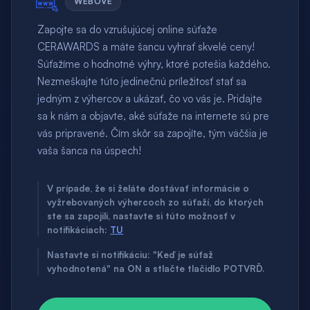
WEBOVÉ
Zapojte sa do vzrušujúcej online súťaže
CERAWARDS a máte šancu vyhrať skvelé ceny!
Súťažíme o hodnotné výhry, ktoré potešia každého.
Nezmeškajte túto jedinečnú príležitosť stať sa
jedným z výhercov a ukázať, čo vo vás je. Pridajte
sa k nám a objavte, aké súťaže na internete sú pre
vás pripravené. Čím skôr sa zapojíte, tým väčšia je
vaša šanca na úspech!
V prípade, že si želáte dostávať informácie o
vyžrebovaných výhercoch zo súťaží, do ktorých
ste sa zapojili, nastavte si túto možnosť v
notifikáciach:
TU
Nastavte si notifikáciu: "Keď je súťaž
vyhodnotená" na ON a stlačte tlačidlo POTVRĎ.