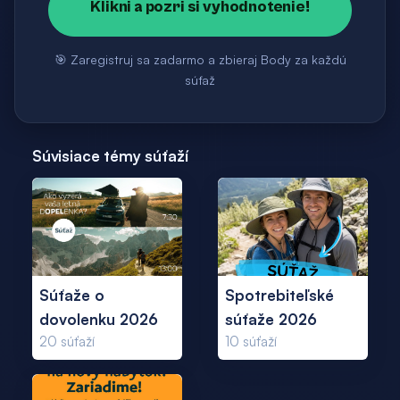
Klikni a pozri si vyhodnotenie!
🎯 Zaregistruj sa zadarmo a zbieraj Body za každú
súťaž
Súvisiace témy súťaží
Súťaže o
Spotrebiteľské
dovolenku 2026
súťaže 2026
20
súťaží
10
súťaží