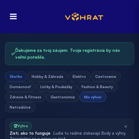
Ďakujeme za tvoj záujem. Tvoja registrácia by nás
✅
veľmi potešila.
Všetko
Hobby & Záhrada
Elektro
Cestovanie
Domácnosť
Lístky & Poukážky
Fashion & Beauty
Zdravie & Fitness
Gastronómia
Mix výhier
Netradičné
×
🏆
Výhra
Zisti, ako to funguje
Ľudia tu reálne získavajú Body a výhry.
Zaregistruj sa a zapoj sa tiež.