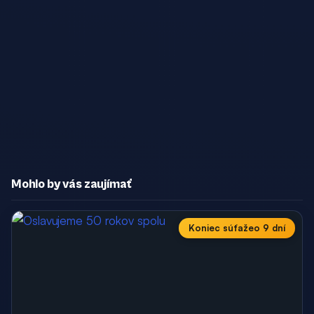
Mohlo by vás zaujímať
Koniec súťaže
o 9 dní