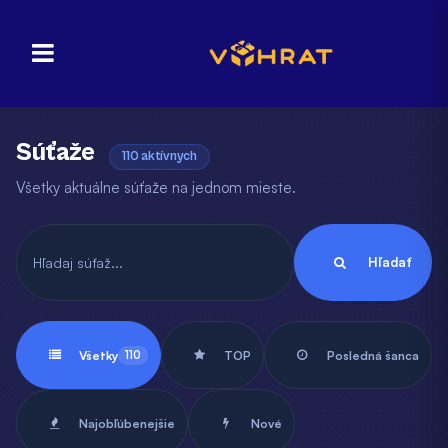
Súťaže
110 aktívnych
Všetky aktuálne súťaže na jednom mieste.
Hľadať
Všetky
110
TOP
Posledná šanca
Najobľúbenejšie
Nové