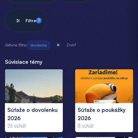
Filtre
1
Aktívne filtre:
Zrušiť
dovolenka
Súvisiace témy
Súťaže o dovolenku
Súťaže o poukážky
2026
2026
25
súťaží
8
súťaží