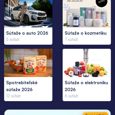
Súťaže o auto 2026
Súťaže o kozmetiku
5
súťaží
7
súťaží
Spotrebiteľské
Súťaže o elektroniku
súťaže 2026
2026
12
súťaží
6
súťaží