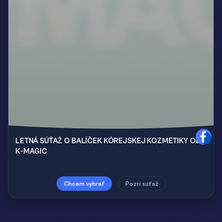
LETNÁ SÚŤAŽ O BALÍČEK KÓREJSKEJ KOZMETIKY OD
K-MAGIC
Chcem vyhrať
Pozri súťaž