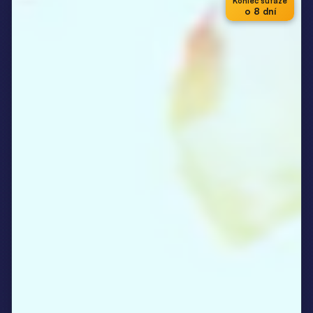
Koniec súťaže
o 8 dní