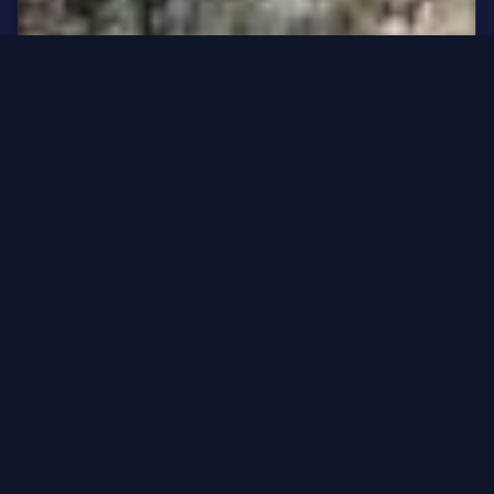
SÚŤAŽ O 3 DOVOLENKY S CK DAKA: RÍM, TOSKÁNSKO,
TRANSYLVÁNIA
Chcem vyhrať
Pozri súťaž