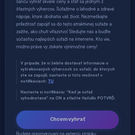
šancu vyhrať skvelé ceny a stať sa jedným z
šťastných výhercov. Súťažíme o lahodné a zdravé
nápoje, ktoré obohatia váš život. Nezmeškajte
príležitosť zapojiť sa do tejto atraktívnej súťaže a
zažite, ako chutí víťazstvo! Sledujte nás a buďte
súčasťou najlepších súťaží na internete. Kto vie,
možno práve vy získate výnimočné ceny!
V prípade, že si želáte dostávať informácie o
vyžrebovaných výhercoch zo súťaží, do ktorých
ste sa zapojili, nastavte si túto možnosť v
notifikáciach:
TU
Nastavte si notifikáciu: "Keď je súťaž
vyhodnotená" na ON a stlačte tlačidlo POTVRĎ.
Chcem vyhrať
Budete presmerovaní na externú stránku