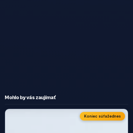
Mohlo by vás zaujímať
Koniec súťaže
dnes