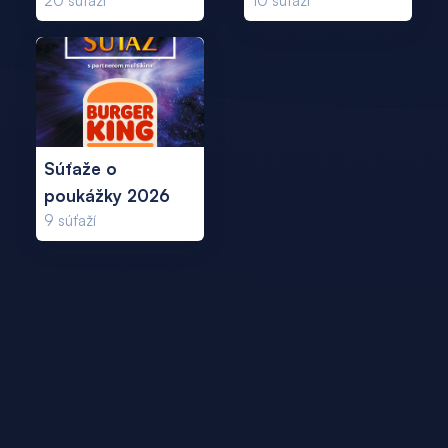
20
súťaží
10
súťaží
Súťaže o
poukážky 2026
9
súťaží