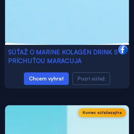
SÚŤAŽ O MARINE KOLAGÉN DRINK S
PRÍCHUŤOU MARACUJA
Chcem vyhrať
Pozri súťaž
Koniec súťaže
zajtra