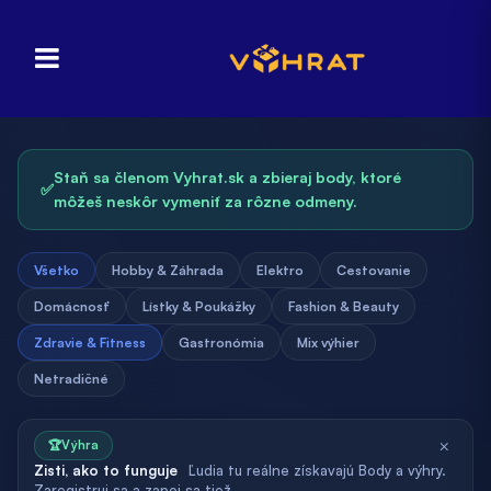
Staň sa členom Vyhrat.sk a zbieraj body, ktoré
✅
môžeš neskôr vymeniť za rôzne odmeny.
Všetko
Hobby & Záhrada
Elektro
Cestovanie
Domácnosť
Lístky & Poukážky
Fashion & Beauty
Zdravie & Fitness
Gastronómia
Mix výhier
Netradičné
×
🏆
Výhra
Zisti, ako to funguje
Ľudia tu reálne získavajú Body a výhry.
Zaregistruj sa a zapoj sa tiež.