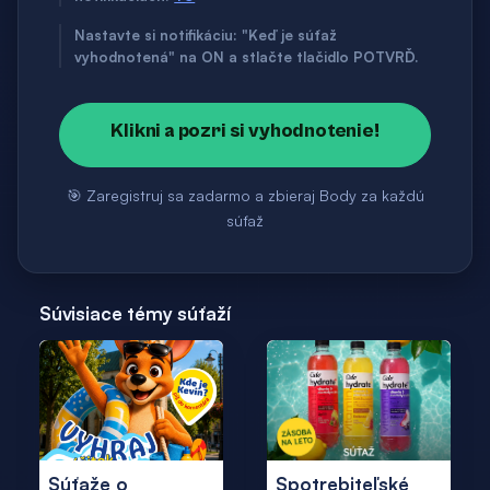
Nastavte si notifikáciu: "Keď je súťaž
vyhodnotená" na ON a stlačte tlačidlo POTVRĎ.
Klikni a pozri si vyhodnotenie!
🎯 Zaregistruj sa zadarmo a zbieraj Body za každú
súťaž
Súvisiace témy súťaží
Súťaže o
Spotrebiteľské