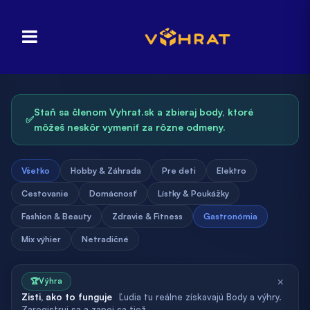
Staň sa členom Vyhrat.sk a zbieraj body, ktoré
✅
môžeš neskôr vymeniť za rôzne odmeny.
Všetko
Hobby & Záhrada
Pre deti
Elektro
Cestovanie
Domácnosť
Lístky & Poukážky
Fashion & Beauty
Zdravie & Fitness
Gastronómia
Mix výhier
Netradičné
×
🏆
Výhra
Zisti, ako to funguje
Ľudia tu reálne získavajú Body a výhry.
Zaregistruj sa a zapoj sa tiež.