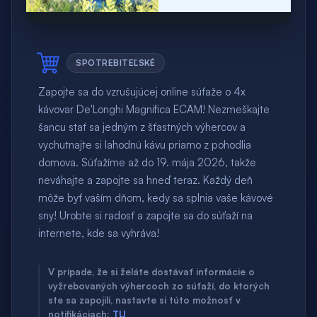
SPOTREBITEĽSKÉ
Zapojte sa do vzrušujúcej online súťaže o 4x
kávovar De'Longhi Magnifica ECAM! Nezmeškajte
šancu stať sa jedným z šťastných výhercov a
vychutnajte si lahodnú kávu priamo z pohodlia
domova. Súťažíme až do 19. mája 2026, takže
neváhajte a zapojte sa hneď teraz. Každý deň
môže byť vaším dňom, kedy sa splnia vaše kávové
sny! Urobte si radosť a zapojte sa do súťaží na
internete, kde sa vyhráva!
V prípade, že si želáte dostávať informácie o
vyžrebovaných výhercoch zo súťaží, do ktorých
ste sa zapojili, nastavte si túto možnosť v
notifikáciach:
TU