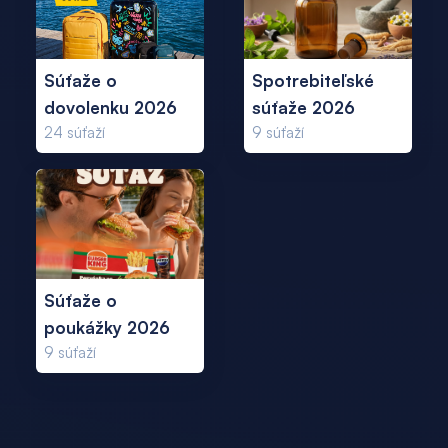
Súťaže o
Spotrebiteľské
dovolenku 2026
súťaže 2026
24
súťaží
9
súťaží
Súťaže o
poukážky 2026
9
súťaží