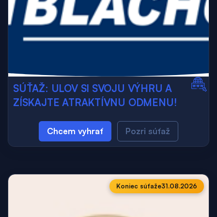
SÚŤAŽ: ULOV SI SVOJU VÝHRU A
ZÍSKAJTE ATRAKTÍVNU ODMENU!
Chcem vyhrať
Pozri súťaž
Koniec súťaže
31.08.2026