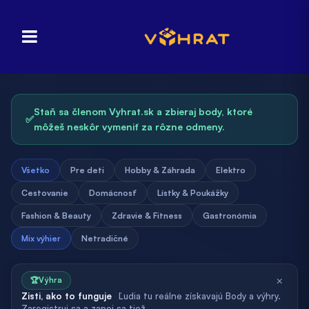
Staň sa členom Vyhrat.sk a zbieraj body, ktoré
✅
môžeš neskôr vymeniť za rôzne odmeny.
Všetko
Pre deti
Hobby & Záhrada
Elektro
Cestovanie
Domácnosť
Lístky & Poukážky
Fashion & Beauty
Zdravie & Fitness
Gastronómia
Mix výhier
Netradičné
×
🏆
Výhra
Zisti, ako to funguje
Ľudia tu reálne získavajú Body a výhry.
Zaregistruj sa a zapoj sa tiež.