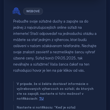
WEBOVÉ
Prebuďte svoje súťažné duchy a zapojte sa do
jednej z najvzrušujúcejších online súťaží na
internete! Stačí odpovedať na jednoduchú otázku a
môžete sa stať jedným z výhercov, ktorí budú
oslávení v našom očakávanom telefonáte. Nechajte
svoje znalosti zasvietiť a nezmeškajte šancu vyhrať
úžasné ceny. Súťaž končí 09.05.2025, tak
neváhajte a súťažíme! Vaša šanca čakať na ten
rozhodujúci hovor je len na pár klikov od vás.
V prípade, že si želáte dostávať informácie o
vyžrebovaných výhercoch zo súťaží, do ktorých
ste sa zapojili, nastavte si túto možnosť v
notifikáciach:
TU
Nastavte si notifikáciu: "Keď je súťaž