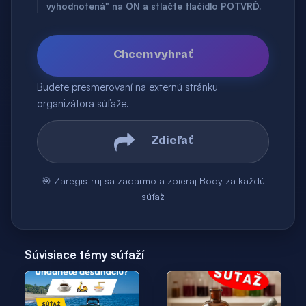
vyhodnotená" na ON a stlačte tlačidlo POTVRĎ.
Chcem vyhrať
Budete presmerovaní na externú stránku
organizátora súťaže.
Zdieľať
🎯 Zaregistruj sa zadarmo a zbieraj Body za každú
súťaž
Súvisiace témy súťaží