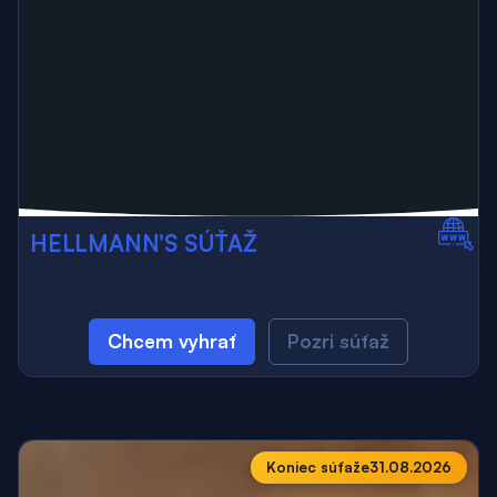
HELLMANN'S SÚŤAŽ
Chcem vyhrať
Pozri súťaž
Koniec súťaže
31.08.2026