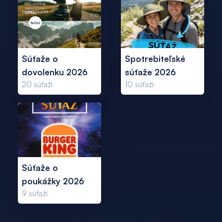
Súťaže o
Spotrebiteľské
dovolenku 2026
súťaže 2026
20
súťaží
10
súťaží
Súťaže o
poukážky 2026
9
súťaží