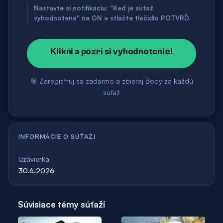
Nastavte si notifikáciu: "Keď je súťaž
vyhodnotená" na ON a stlačte tlačidlo POTVRĎ.
Klikni a pozri si vyhodnotenie!
🎯 Zaregistruj sa zadarmo a zbieraj Body za každú
súťaž
INFORMÁCIE O SÚŤAŽI
Uzávierka
30.6.2026
Súvisiace témy súťaží