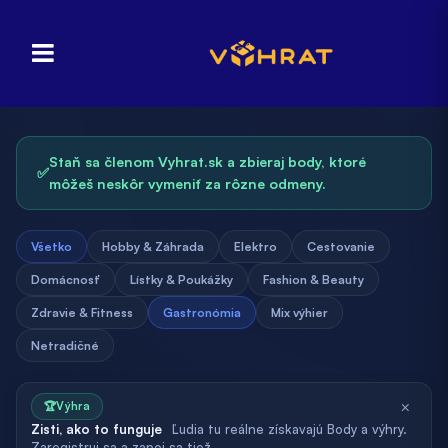
Staň sa členom Vyhrat.sk a zbieraj body, ktoré
✅
môžeš neskôr vymeniť za rôzne odmeny.
Všetko
Hobby & Záhrada
Elektro
Cestovanie
Domácnosť
Lístky & Poukážky
Fashion & Beauty
Zdravie & Fitness
Gastronómia
Mix výhier
Netradičné
×
🏆
Výhra
Zisti, ako to funguje
Ľudia tu reálne získavajú Body a výhry.
Zaregistruj sa a zapoj sa tiež.